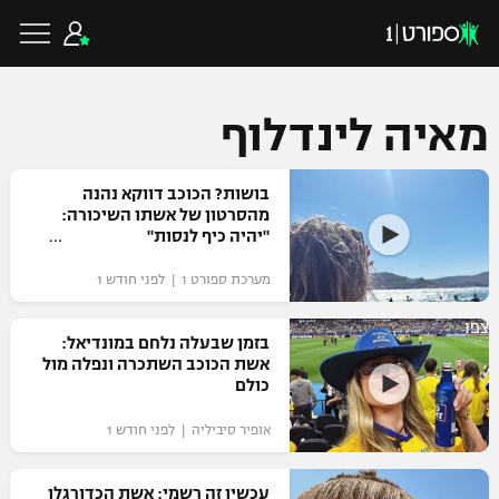
מאיה לינדלוף
כדורגל ישראלי
בושות? הכוכב דווקא נהנה
מהסרטון של אשתו השיכורה:
"יהיה כיף לנסות"
ליגת העל
כדורגל עולמי
מערכת ספורט 1 | לפני חודש 1
ליגה לאומית
צפו
ליגת האלופות
בזמן שבעלה נלחם במונדיאל:
כדורסל ישראלי
אשת הכוכב השתכרה ונפלה מול
גביע הטוטו
כולם
ליגה אירופית
ליגת ווינר סל
ליגיונרים
כדורסל עולמי
אופיר סיביליה | לפני חודש 1
ליגה אנגלית
ליגה לאומית
גביע המדינה
NBA
עכשיו זה רשמי: אשת הכדורגלן
ליגה גרמנית
ענפים נוספים