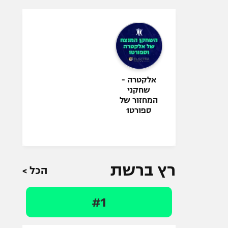
אלקטרה -
שחקני
המחזור של
ספורט1
רץ ברשת
הכל >
#1