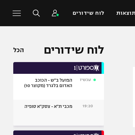
וצאות
לוח שידורים
כדורסל עולמי
ענפים נוספים
לוח שידורים
הכל
NBA
טניס
יורוליג
כדוריד
יורוקאפ
כדורעף
עכשיו
הפועל ב"ש - הכוכב
שחייה
האדום בלגרד (מקוצר 10)
ג'ודו
אגרוף
19:20
מכבי ת"א - צסק"א סופיה
ספורט אולימפי
UFC
היאבקות WWE