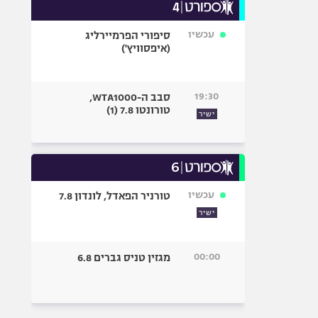
עכשיו
סיפורי הפרמיירליג
(איפסוויץ')
19:30
סבב ה-WTA1000,
טורונטו 7.8 (1)
ישיר
עכשיו
טורניר הפאדל, לונדון 7.8
ישיר
00:00
מגזין טניס גברים 6.8