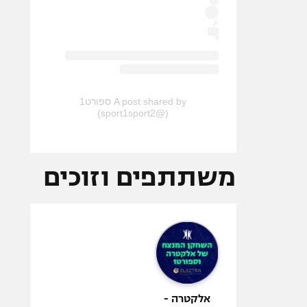
A post shared by ספורט1
(@sport1sport2)
משתתפים וזוכים
אלקטרה -