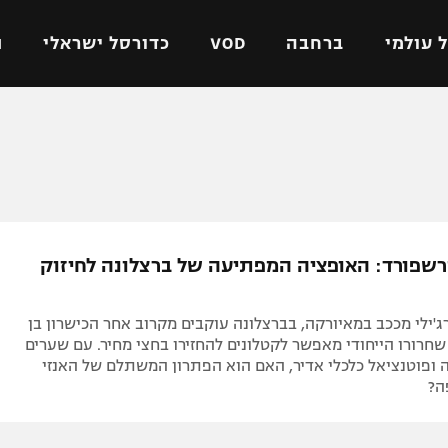
 עולמי
ברחבה
VOD
כדורסל ישראלי
ת
ל ישראלי
כדורגל עולמי
כדורסל ישראלי
על
ליגת האלופות
ליגת ווינר סל
אומית
ליגה אירופית
ליגה לאומית
וטו
ליגה אנגלית
כדורסל נשים
מרשפורד: האופציה המפתיעה של ברצלונה לחיזוק
ים
ליגה גרמנית
מכבי תל אביב
מדינה
ליגה ספרדית
הפועל חולון
ירג'ילי מככב במאיורקה, בברצלונה עוקבים מקרוב אחר הכישרון בן
ישראל
ליגה איטלקית
הפועל ירושלים
יף שחרורו הייחודי מאפשר לקטלונים להחזירו בחצי מחיר. עם שערים
 ופוטנציאל כלכלי אדיר, האם הוא הפתרון המשתלם של האנזי
יפה
ליגה צרפתית
דני אבדיה
ה?
רושלים
ליגה הולנדית
ל אביב
ליגה טורקית