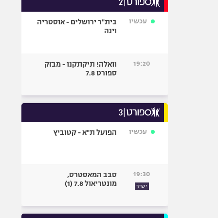
אופניים
עכשיו
בית"ר ירושלים - אוסטריה
ספורט מוטורי
וינה
כדורמים
פוטבול אמריקאי NFL
19:20
וואלה! תיקתקנו - מבזק
בייסבול MLB
ספורט 7.8
ספורט אתגרי
ואקסטרים
אומנויות לחימה
גיימינג E-Sports
עכשיו
הפועל ת"א - קטוביץ
19:30
סבב המאסטרס,
מונטריאול 7.8 (1)
ישיר