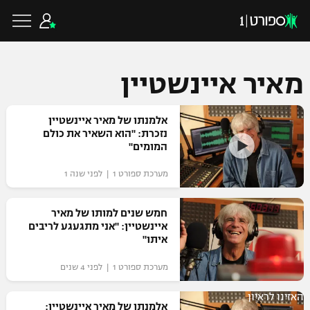
מאיר איינשטיין
כדורגל ישראלי
אלמנתו של מאיר איינשטיין
נזכרת: "הוא השאיר את כולם
המומים"
ליגת העל
כדורגל עולמי
מערכת ספורט 1 | לפני שנה 1
ליגה לאומית
ליגת האלופות
חמש שנים למותו של מאיר
כדורסל ישראלי
איינשטיין: "אני מתגעגע לריבים
גביע הטוטו
איתו"
ליגה אירופית
ליגת ווינר סל
ליגיונרים
כדורסל עולמי
מערכת ספורט 1 | לפני 4 שנים
ליגה אנגלית
ליגה לאומית
גביע המדינה
האזינו לראיון
NBA
אלמנתו של מאיר איינשטיין:
ליגה גרמנית
ענפים נוספים