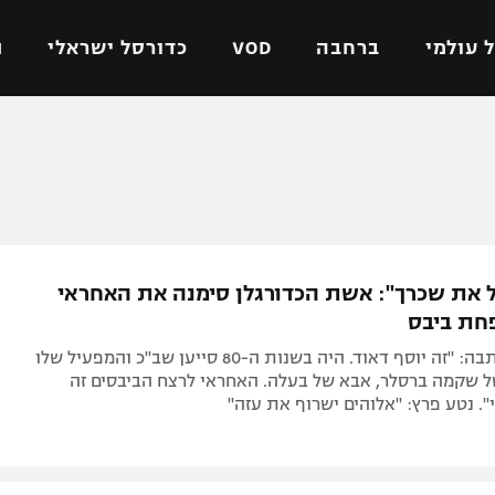
 עולמי
ברחבה
VOD
כדורסל ישראלי
ת
ל ישראלי
כדורגל עולמי
כדורסל ישראלי
על
ליגת האלופות
ליגת ווינר סל
אומית
ליגה אירופית
ליגה לאומית
וטו
ליגה אנגלית
כדורסל נשים
 את שכרך": אשת הכדורגלן סימנה את האחראי
ים
ליגה גרמנית
מכבי תל אביב
חת ביבס
מדינה
ליגה ספרדית
הפועל חולון
מאי גולסה כתבה: "זה יוסף דאוד. היה בשנות ה-80 סייען שב"כ והמפעיל שלו
ישראל
ליגה איטלקית
הפועל ירושלים
ל שקמה ברסלר, אבא של בעלה. האחראי לרצח הביבסים זה
". נטע פרץ: "אלוהים ישרוף את עזה"
יפה
ליגה צרפתית
דני אבדיה
רושלים
ליגה הולנדית
ל אביב
ליגה טורקית