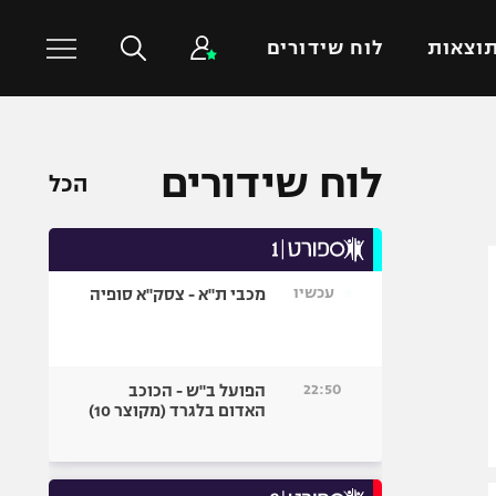
וצאות
לוח שידורים
כדורסל עולמי
ענפים נוספים
לוח שידורים
הכל
NBA
טניס
יורוליג
כדוריד
יורוקאפ
כדורעף
עכשיו
מכבי ת"א - צסק"א סופיה
שחייה
ג'ודו
אגרוף
22:50
הפועל ב"ש - הכוכב
האדום בלגרד (מקוצר 10)
ספורט אולימפי
UFC
היאבקות WWE