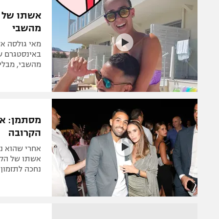
הפועל 
תקנון משתתפים וזוכים בפרסים
אשתו של א
הפועל 
מהשבי‎
תקנון עבור פעילות אלקטרה
הפועל 
תקנון עבור פעילות ספורט 1 – "מרלן"
מאי גולסה א
מכבי נ
באינסטגרם ש
טניס
מהשבי, מבלי 
בני יהו
גיימינג E-Sports
תנאי שימוש
מסתמן: איי
מדיניות פרטיות
הקרובה
תקנון פעילות ספורט 1
אחרי שהוא נ
רשיון להקרנה פומבית לבית עסק
אשתו של הקשר
נחכה לתזמון 
הצטרפות לחבילת הערוצים
לוח דרושים – ג'ובנט
תגיות
המגזין