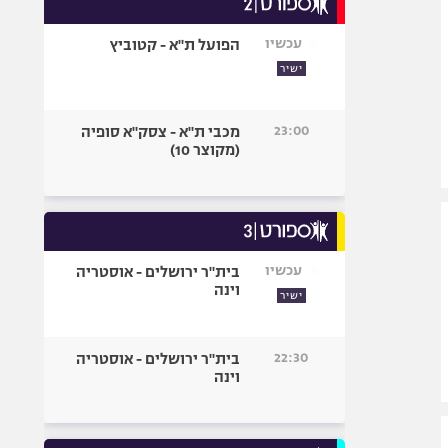
אופניים
עכשיו
הפועל ת"א - קטוביץ
ספורט מוטורי
ישיר
כדורמים
פוטבול אמריקאי NFL
23:00
מכבי ת"א - צסק"א סופיה
בייסבול MLB
(מקוצר 10)
ספורט אתגרי
ואקסטרים
אומנויות לחימה
גיימינג E-Sports
עכשיו
בית"ר ירושלים - אוסטריה
וינה
ישיר
22:30
בית"ר ירושלים - אוסטריה
וינה