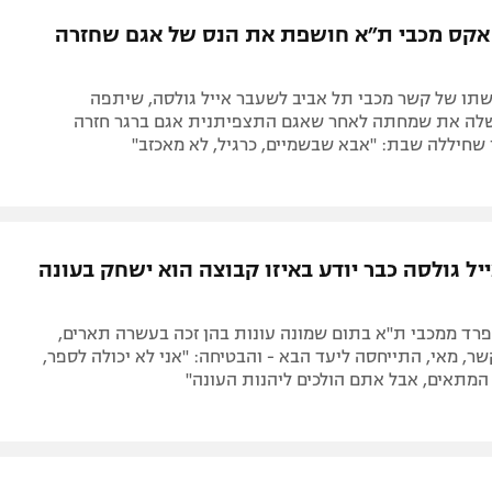
תל אביב
ליגה סינית
קס מכבי ת״א חושפת את הנס של אגם שחזרה
חיפה
ליגה ברזילאית
באר שבע
ליגות נוספות
שתו של קשר מכבי תל אביב לשעבר אייל גולסה, שיתפה
תניה
לה את שמחתה לאחר שאגם התצפיתנית אגם ברגר חזרה
שחיללה שבת: "אבא שבשמיים, כרגיל, לא מאכזב"
דה
ל גולסה כבר יודע באיזו קבוצה הוא ישחק בעונה
פרד ממכבי ת"א בתום שמונה עונות בהן זכה בעשרה תארים,
, מאי, התייחסה ליעד הבא - והבטיחה: "אני לא יכולה לספר,
המתאים, אבל אתם הולכים ליהנות העונה"