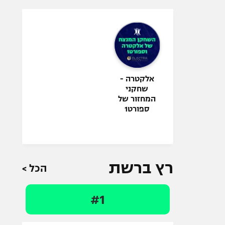
אלקטרה -
שחקני
המחזור של
ספורט1
רץ ברשת
הכל >
#1