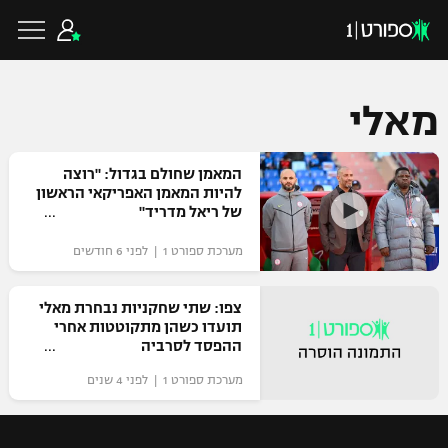
מאלי
כדורגל ישראלי
המאמן שחולם בגדול: "רוצה
להיות המאמן האפריקאי הראשון
של ריאל מדריד"
ליגת העל
כדורגל עולמי
מערכת ספורט 1 | לפני 6 חודשים
ליגה לאומית
ליגת האלופות
צפו: שתי שחקניות נבחרת מאלי
כדורסל ישראלי
תועדו כשהן מתקוטטות אחרי
גביע הטוטו
ההפסד לסרביה
ליגה אירופית
ליגת ווינר סל
ליגיונרים
כדורסל עולמי
מערכת ספורט 1 | לפני 4 שנים
ליגה אנגלית
ליגה לאומית
גביע המדינה
NBA
ליגה גרמנית
ענפים נוספים