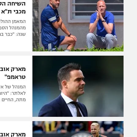
השיחה הסו
מכבי ת"א
המאמן ההולנד
מהמנהל הספור
שנה: "כבר במ
מארק אובר
טראמפ"
המנהל של אי
מתה, החיים ח
מארק אוברמ