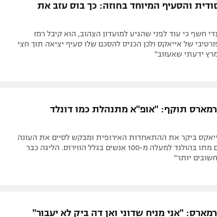
דית והסעיף המיוחד בחוזה: כך בוס עזב את
י חשף כי עוד לפני שהגיע למועדון הצהוב, הוא קיבל רמז
טיבי של אייאקס ולכן הכניס להסכם שלו סעיף יציאה תוך חצי
רץ ידעתי שאעזוב"
מארס תוקף: "אופ"א מתנהלת כמו דונלד
יאקס ביקר את ההתאחדות האירופית ומבקש לסיים את העונה
לאלתר: "היום מתו בהולנד למעלה מ-100 אנשים בגלל הווירוס. הליגה כבר
שובים יותר"
ארס: "אני מניח שדוני ואן דה ביק לא יעבור"