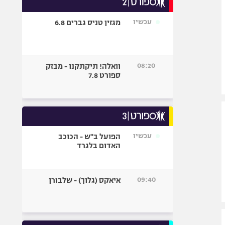
אופניים
עכשיו
מגזין טניס גברים 6.8
ספורט מוטורי
כדורמים
פוטבול אמריקאי NFL
08:20
וואלה! תיקתקנו - מבזק
בייסבול MLB
ספורט 7.8
ספורט אתגרי
ואקסטרים
אומנויות לחימה
גיימינג E-Sports
עכשיו
הפועל ב"ש - הכוכב
האדום בלגרד
09:40
איאקס (גלוך) - שלבורן