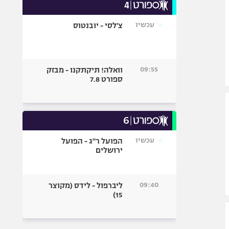
עכשיו
צ'לסי - יובנטוס
09:55
וואלה! תיקתקנו - מבזק
ספורט 7.8
עכשיו
הפועל ר"ג - הפועל
ירושלים
09:40
ליברפול - לידס (מקוצר
15)