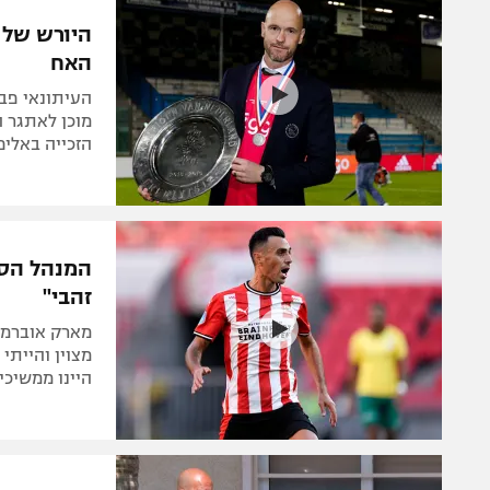
הפועל 
תקנון משתתפים וזוכים בפרסים
היורש של 
הפועל 
האח
תקנון עבור פעילות אלקטרה
הפועל 
תקנון עבור פעילות ספורט 1 – "מרלן"
העיתונאי פבר
מכבי נ
מוכן לאתגר 
טניס
הזכייה באליפ
בני יהו
גיימינג E-Sports
תנאי שימוש
המנהל הספ
מדיניות פרטיות
זהבי"
תקנון פעילות ספורט 1
מארק אוברמאר
רשיון להקרנה פומבית לבית עסק
מצוין והייתי
היינו ממשיכי
הצטרפות לחבילת הערוצים
לוח דרושים – ג'ובנט
תגיות
המגזין