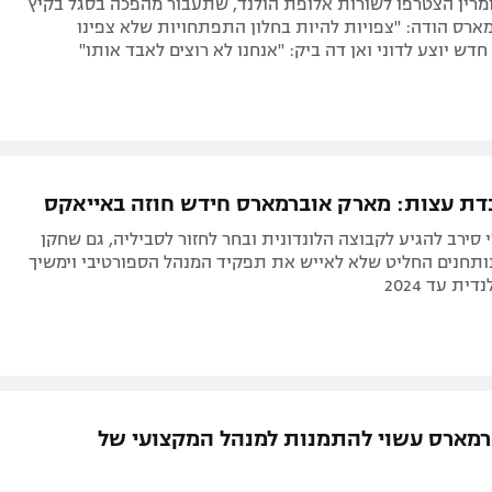
ומרין הצטרפו לשורות אלופת הולנד, שתעבור מהפכה בסגל בקיץ
ארס הודה: "צפויות להיות בחלון התפתחויות שלא צפינו
חדש יוצע לדוני ואן דה ביק: "אנחנו לא רוצים לאבד אותו"
דת עצות: מארק אוברמארס חידש חוזה באייאקס
 סירב להגיע לקבוצה הלונדונית ובחר לחזור לסביליה, גם שחקן
תחנים החליט שלא לאייש את תפקיד המנהל הספורטיבי וימשיך
ת עד 2024
ברמארס עשוי להתמנות למנהל המקצועי של