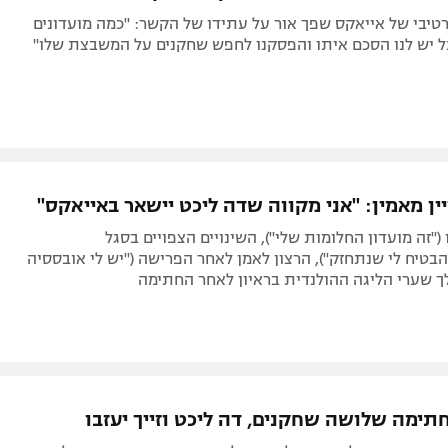
טיבי של אייאקס שפך אור על עתידו של הקשר: "כמה מועדונים
בל יש לנו הסכם איתו והפסקנו לחפש שחקנים על המשבצת שלו"
ין מאמין: "אני מקווה שדה ליכט יישאר באייאקס"
("זה מועדון החלומות שלי"), השינויים הצפויים בסגל
בטיח לי שנתחזק"), הרצון לאמן לאחר הפרישה ("יש לי אובססיה
לך שערי הליגה ההולנדית בראיון לאחר החתימה
תימה שלושה שחקנים, דה ליכט וזייך יעזבו