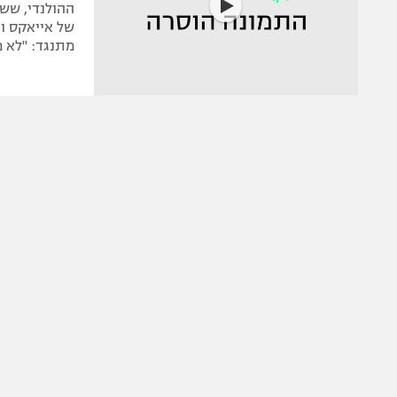
של אייאקס וצ
מתנגד: "לא מ