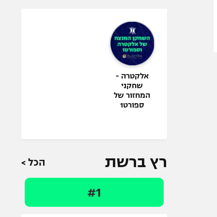
אלקטרה -
שחקני
המחזור של
ספורט1
רץ ברשת
הכל >
#1