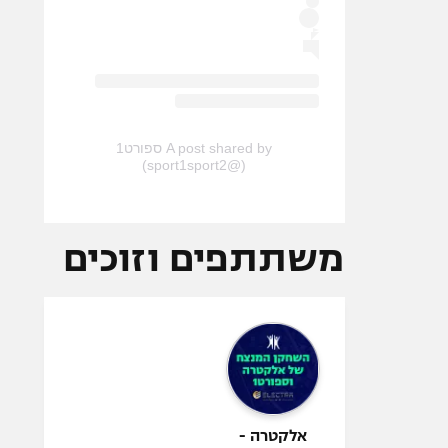
A post shared by ספורט1
(@sport1sport2)
משתתפים וזוכים
אלקטרה -