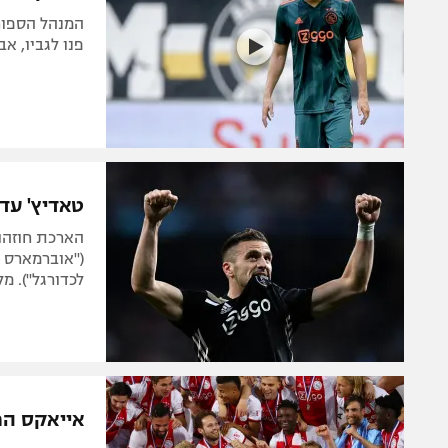
המנהל הספור
פנו לגביו, א
טאדיץ' עדי
הארכת חוזהו 
("אוברמארס ה
לכדורגל"). מ
אייאקס הח