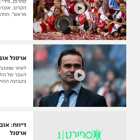
סחרפן, פירי 
הקרוב. אוברמ
מראש". חוזה 
ארסנל אוב
לאחר שמונצ'י
העבר של התו
בקבוצה ההולנדי
דיווח: או
ארסנל