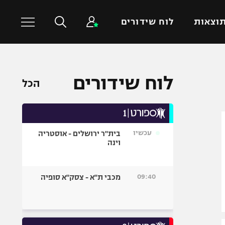
וצאות
לוח שידורים
כדורסל עולמי
ענפים נוספים
לוח שידורים
הכל
NBA
טניס
יורוליג
כדוריד
יורוקאפ
כדורעף
עכשיו
בית"ר ירושלים - אוסטריה
שחייה
וינה
ג'ודו
אגרוף
09:40
מכבי ת"א - צסק"א סופיה
ספורט אולימפי
UFC
היאבקות WWE