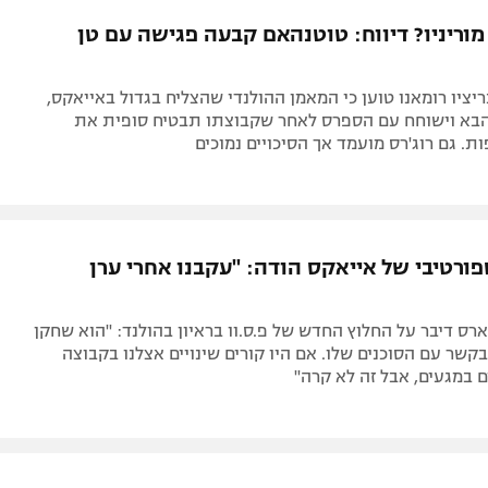
תל אביב
ליגה סינית
מוריניו? דיווח: טוטנהאם קבעה פגישה עם טן
חיפה
ליגה ברזילאית
באר שבע
ליגות נוספות
יציו רומאנו טוען כי המאמן ההולנדי שהצליח בגדול באייאקס,
תניה
הבא וישוחח עם הספרס לאחר שקבוצתו תבטיח סופית את
ות. גם רוג'רס מועמד אך הסיכויים נמוכים
דה
ורטיבי של אייאקס הודה: "עקבנו אחרי ערן
ס דיבר על החלוץ החדש של פ.ס.וו בראיון בהולנד: "הוא שחקן
 בקשר עם הסוכנים שלו. אם היו קורים שינויים אצלנו בקבוצה
ם במגעים, אבל זה לא קרה"