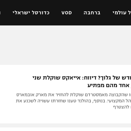
 עולמי
ברחבה
VOD
כדורסל ישראלי
ת
ל ישראלי
כדורגל עולמי
כדורסל ישראלי
על
ליגת האלופות
ליגת ווינר סל
אומית
ליגה אירופית
ליגה לאומית
וטו
ליגה אנגלית
כדורסל נשים
ש של גלוך? דיווח: אייאקס שוקלת שני
ים
ליגה גרמנית
מכבי תל אביב
 אחד מהם מפתיע
מדינה
ליגה ספרדית
הפועל חולון
חו שהקבוצה מאמסטרדם שוקלת להחזיר את מארק אובמארס
ישראל
ליגה איטלקית
הפועל ירושלים
ל המקצועי. בנוסף, בהולנד טענו שחזרתו עשויה לשכנע את
 להצטרף
יפה
ליגה צרפתית
דני אבדיה
רושלים
ליגה הולנדית
ל אביב
ליגה טורקית