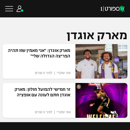
מארק אוגדן
כדורגל ישראלי
מארק אוגדן: "אני מאמין שזו תהיה
הפריצה הגדולה שלי"
ליגת העל
כדורגל עולמי
אור שקדי | לפני 5 שנים
ליגה לאומית
ליגת האלופות
זר חמישי להפועל חולון: מארק
כדורסל ישראלי
אוגדן חתם לעונה עם אופציה
גביע הטוטו
ליגה אירופית
ליגת ווינר סל
ליגיונרים
כדורסל עולמי
אור שקדי | לפני 5 שנים
ליגה אנגלית
ליגה לאומית
גביע המדינה
NBA
ליגה גרמנית
ענפים נוספים