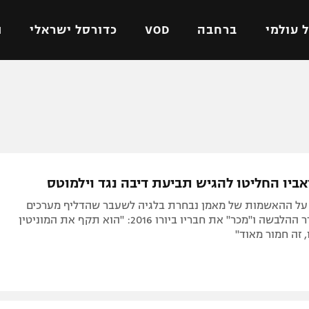
 עולמי
ברחבה
VOD
כדורסל ישראלי
ת
ל ישראלי
כדורגל עולמי
כדורסל ישראלי
על
ליגת האלופות
ליגת ווינר סל
אומית
ליגה אירופית
ליגה לאומית
וטו
ליגה אנגלית
כדורסל נשים
אביו החליטו להגיש תביעת דיבה נגד וילמוטס
ים
ליגה גרמנית
מכבי תל אביב
על ההאשמות של מאמן נבחרת בלגיה לשעבר שהדליף מערכים
מדינה
ליגה ספרדית
הפועל חולון
והרכבים מחדר ההלבשה ו"מכר" את חבריו ביורו 2016: "הוא תקף את המוניטין
, זה חמור מאוד"
ישראל
ליגה איטלקית
הפועל ירושלים
יפה
ליגה צרפתית
דני אבדיה
רושלים
ליגה הולנדית
ל אביב
ליגה טורקית