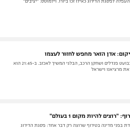
עפלה לפסגת הדירוג כאילו זכו ביורו. וילמוטס: "יציבים"
קום: אדן הזאר מחפש לחזור לעצמו
עם קביעות כבועט פנדלים ושחקן הרכב, הבלגי המשיך לאכזב. ב-21:45 הוא
את מרציאנו וישראל
: "רוצים להיות מקום 1 בעולם"
ת בפני מדינה בטירוף שרוצה רק דבר אחד: פסגת הדירוג