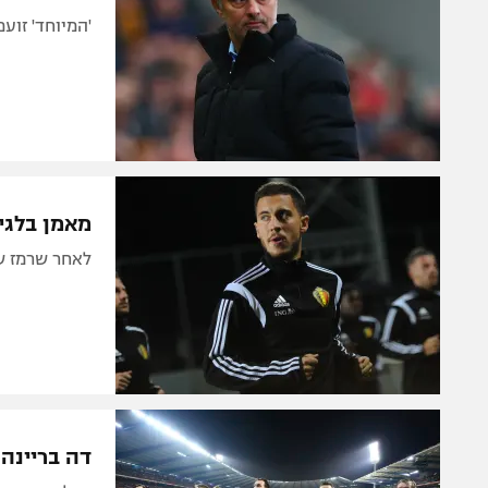
'המיוחד' זוע
מאמן בלגיה
לאחר שרמז שי
דה בריינה: "ל