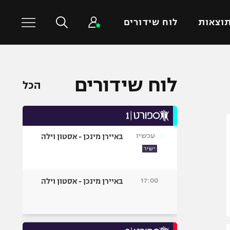
וצאות
לוח שידורים
כדורסל עולמי
ענפים נוספים
לוח שידורים
הכל
NBA
טניס
יורוליג
כדוריד
יורוקאפ
כדורעף
עכשיו
באיירן מינכן - אסטון וילה
שחייה
ישיר
ג'ודו
אגרוף
17:00
באיירן מינכן - אסטון וילה
ספורט אולימפי
UFC
היאבקות WWE