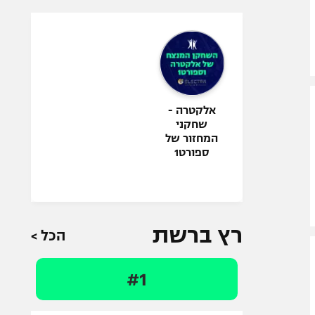
אלקטרה -
שחקני
המחזור של
ספורט1
רץ ברשת
הכל >
#1