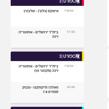
אופניים
עכשיו
איאקס (גלוך) - שלבורן
ספורט מוטורי
כדורמים
פוטבול אמריקאי NFL
17:30
בית"ר ירושלים - אוסטריה
בייסבול MLB
וינה
ספורט אתגרי
ואקסטרים
אומנויות לחימה
גיימינג E-Sports
עכשיו
בית"ר ירושלים - אוסטריה
וינה (מקוצר 10)
16:05
וואלה! תיקתקנו - מבזק
ספורט 7.8