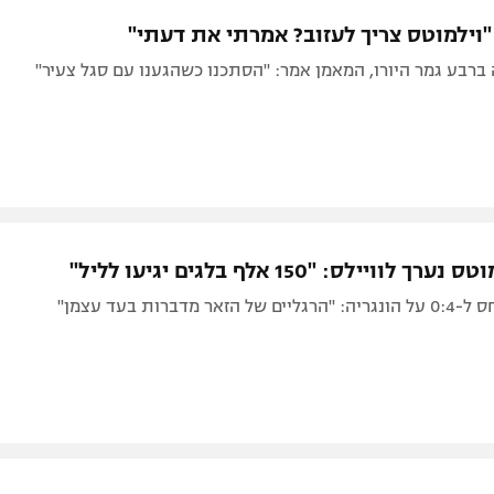
תל אביב
ליגה סינית
"וילמוטס צריך לעזוב? אמרתי את דעתי"
חיפה
ליגה ברזילאית
ברבע גמר היורו, המאמן אמר: "הסתכנו כשהגענו עם סגל צעיר"
באר שבע
ליגות נוספות
תניה
דה
לוויילס: "150 אלף בלגים יגיעו לליל"
ר מדברות בעד עצמן"