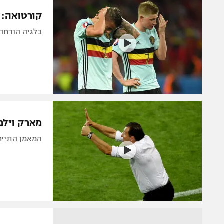
הפועל 
תקנון משתתפים וזוכים בפרסים
קורטואה: 
הפועל 
תקנון עבור פעילות אלקטרה
בלגיה הודחה 
הפועל 
תקנון עבור פעילות ספורט 1 – "מרלן"
מכבי נ
טניס
בני יהו
גיימינג E-Sports
תנאי שימוש
מארק וילמוטס נערך 
מדיניות פרטיות
המאמן התייחס ל-0:4 על הונגריה: "הרגליים של הזא
תקנון פעילות ספורט 1
רשיון להקרנה פומבית לבית עסק
הצטרפות לחבילת הערוצים
לוח דרושים – ג'ובנט
תגיות
המגזין