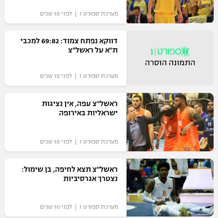
"מחצית בשכונה" – פודקאסט
מערכת ספורט 1 | לפני 10 שנים
אופניים
דווקא נפתח צמוד: 69:82 למכבי
ספורט מוטורי
משתתפים וזוכים בפרסים
ת"א על ראשל"צ
כדורמים
תקנון משתתפים וזוכים בפרסים
מערכת ספורט 1 | לפני 10 שנים
טניס
פוטבול אמריקאי NFL
תקנון עבור פעילות אלקטרה
ראשל"צ עפה, אין נציגות
גיימינג E-Sports
ישראליות באירופה
בייסבול MLB
תקנון עבור פעילות ספורט 1 – "מרלן"
ספורט אתגרי ואקסטרים
מערכת ספורט 1 | לפני 10 שנים
תנאי שימוש
אומנויות לחימה
ראשל"צ תצא לחיפה, בן שימול:
מדיניות פרטיות
נצטרך אגרסיביות
גיימינג E-Sports
תקנון פעילות ספורט 1
מערכת ספורט 1 | לפני 10 שנים