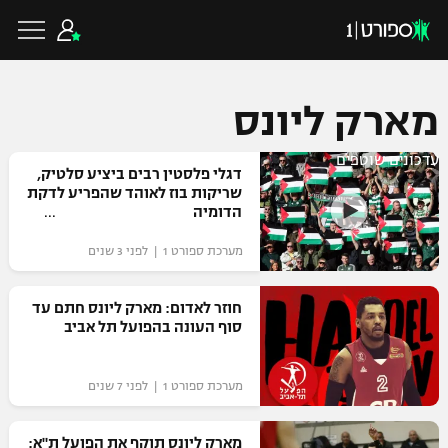
מארק ליונס
עדכונים שוטפים
כדורגל ישראלי
דגלי פלסטין רבים ביציע סלטיק,
שריקות בוז לאוהד שהפריע לדקת
הדומיה
ליגת העל
כדורגל עולמי
מערכת ספורט 1 | לפני 3 שנים
ליגה לאומית
ליגת האלופות
חוזר לאדום: מארק ליונס חתם עד
כדורסל ישראלי
סוף העונה בהפועל תל אביב
גביע הטוטו
ליגה אירופית
ליגת ווינר סל
ליגיונרים
כדורסל עולמי
מערכת ספורט 1 | לפני 7 שנים
ליגה אנגלית
ליגה לאומית
גביע המדינה
NBA
מארק ליונס תוקף את הפועל ת"א:
ליגה גרמנית
ענפים נוספים