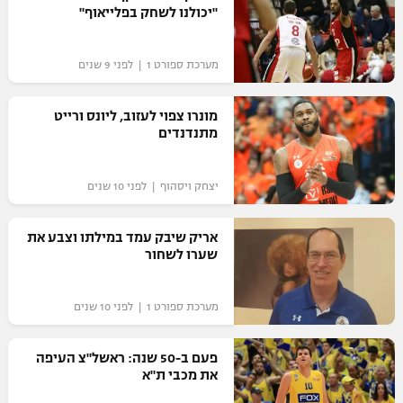
"יכולנו לשחק בפלייאוף"
כדורסל נשים
נבחרת ישראל
יורוליג
ליגה ספרדית
טניס
VOD
מכבי תל אביב
מכבי חיפה
מערכת ספורט 1 | לפני 9 שנים
יורוקאפ
ליגה איטלקית
כדוריד
הפועל חולון
בית"ר ירושלים
מונרו צפוי לעזוב, ליונס ורייט
רץ ברשת
ליגה צרפתית
מתנדנדים
כדורעף
הפועל ירושלים
מכבי תל אביב
ליגה הולנדית
שחייה
תוצאות
יצחק ויסהוף | לפני 10 שנים
דני אבדיה
הפועל תל אביב
ליגה טורקית
ג'ודו
אריק שיבק עמד במילתו וצבע את
הפועל חיפה
לוח שידורים
שערו לשחור
ליגה סינית
אגרוף
הפועל באר שבע
ליגה ברזילאית
ברחבה
מערכת ספורט 1 | לפני 10 שנים
ספורט אולימפי
מכבי נתניה
ליגות נוספות
UFC
פעם ב-50 שנה: ראשל"צ העיפה
"מעל הליגה" – פודקאסט
בני יהודה
את מכבי ת"א
היאבקות WWE