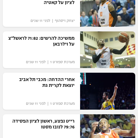
לציון על קאטיה
יצחק ויסהוף | לפני 11 שנים
ממשיכה להרשים: 71:82 לראשל"צ
על וילרבאן
מערכת ספורט 1 | לפני 11 שנים
אחרי ההדחה: מכבי תל אביב
יוצאת לקרית גת
מערכת ספורט 1 | לפני 11 שנים
רייט נפצע, ראשון לציון הפסידה
79:76 לנובו מסטו