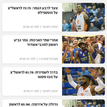
רשיון להקרנה פומבית לבית עסק
צעד לרבע הגמר: 73:75 לראשל"צ
על ונטספילס
הצטרפות לחבילת הערוצים
יצחק ויסהוף | לפני 10 שנים
לוח דרושים – ג'ובנט
אחרי שתי הארכות: גמר גביע
תגיות
ראשון למכבי אשדוד
המגזין
מערכת ספורט 1 | לפני 10 שנים
בדרך לשמינית: 61:79 לראשל"צ
על נובו מסטו
יצחק ויסהוף | לפני 11 שנים
גדולה על אירופה: 85:96 לראשון