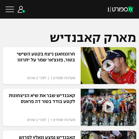
מארק קאבנדיש
כדורגל ישראלי
חרוננוואגן ניצח בקטע השישי
בטור, פוגצ'אר שמר על יתרונו
ליגת העל
כדורגל עולמי
מערכת ספורט 1 | לפני 2 שנים
ליגה לאומית
ליגת האלופות
קאבנדיש שבר את שיא הניצחונות
כדורסל ישראלי
לקטע בודד בטור דה פראנס
גביע הטוטו
ליגה אירופית
ליגת ווינר סל
ליגיונרים
כדורסל עולמי
מערכת ספורט 1 | לפני 2 שנים
ליגה אנגלית
ליגה לאומית
גביע המדינה
NBA
קאבנדיש נפצע ונאלץ לפרוש
ליגה גרמנית
ענפים נוספים