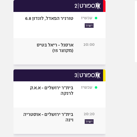
היאבקות WWE
אופניים
עכשיו
טורניר הפאדל, לונדון 6.8
ספורט מוטורי
ישיר
כדורמים
פוטבול אמריקאי NFL
20:00
ארסנל - ריאל בטיס
בייסבול MLB
(מקוצר 15)
ספורט אתגרי
ואקסטרים
אומנויות לחימה
גיימינג E-Sports
עכשיו
בית"ר ירושלים - א.א.ק
לרנקה
20:20
בית"ר ירושלים - אוסטריה
וינה
ישיר