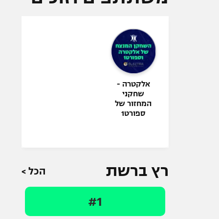
אלקטרה -
שחקני
המחזור של
ספורט1
רץ ברשת
הכל >
#1