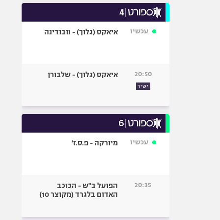
עכשיו
איאקס (גלוך) - וובודינה
20:50
איאקס (גלוך) - שלבורן
ישיר
עכשיו
מיורקה - פ.ס.ז'
20:35
הפועל ב"ש - הכוכב
האדום בלגרד (מקוצר 10)