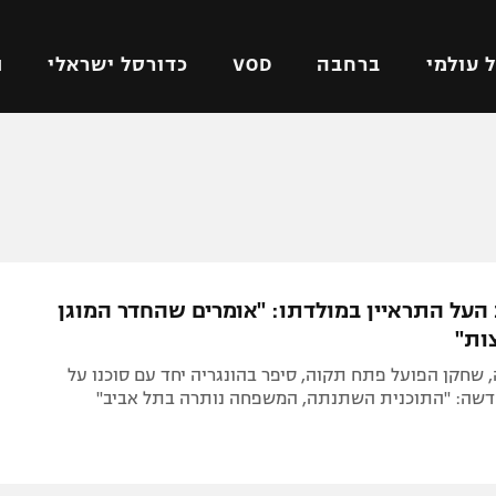
 עולמי
ברחבה
VOD
כדורסל ישראלי
ת
ל ישראלי
כדורגל עולמי
כדורסל ישראלי
על
ליגת האלופות
ליגת ווינר סל
אומית
ליגה אירופית
ליגה לאומית
וטו
ליגה אנגלית
כדורסל נשים
 העל התראיין במולדתו: "אומרים שהחדר המוגן
ים
ליגה גרמנית
מכבי תל אביב
ות"
מדינה
ליגה ספרדית
הפועל חולון
שחקן הפועל פתח תקוה, סיפר בהונגריה יחד עם סוכנו על
ישראל
ליגה איטלקית
הפועל ירושלים
שה: "התוכנית השתנתה, המשפחה נותרה בתל אביב"
יפה
ליגה צרפתית
דני אבדיה
רושלים
ליגה הולנדית