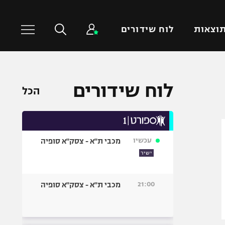
וצאות
לוח שידורים
כדורסל עולמי
ענפים נוספים
לוח שידורים
הכל
NBA
טניס
יורוליג
כדוריד
יורוקאפ
כדורעף
עכשיו
מכבי ת"א - צסק"א סופיה
שחייה
ישיר
ג'ודו
אגרוף
21:00
מכבי ת"א - צסק"א סופיה
ספורט אולימפי
UFC