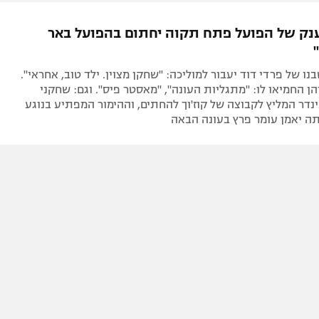
ל אביב
ליגה טורקית
תל אביב
ליגה סינית
נק של הפועל פתח תקוה יחתום בהפועל באר
חיפה
ליגה ברזילאית
באר שבע
ליגות נוספות
נו של פרדי דוד יעבור למוליכה: "שחקן מצוין. ילד טוב, אחראי".
תניה
יהן החמיאו לו: "מתגליות העונה", "מאסטר פיס". וגם: שחקני
נדר המליץ לקבוצה של קוז'וך להחתים, וההימור המפתיע בנוגע
דה
ה יאמן עומר פרץ בעונה הבאה