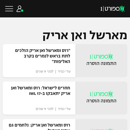
מארשל ואן אריק
כדורגל ישראלי
"רוס ומארשל ואן אריק הולכים
לתת בראש לנמרים בקרב
האליפות"
ליגת העל
כדורגל עולמי
עדי כפיר | לפני 9 שנים
ליגה לאומית
ליגת האלופות
חוזרים לישראל: רוס ומארשל ואן
כדורסל ישראלי
אריק יתאבקו ב-IWL 17
גביע הטוטו
ליגה אירופית
ליגת ווינר סל
עדי כפיר | לפני 9 שנים
ליגיונרים
כדורסל עולמי
ליגה אנגלית
ליגה לאומית
גביע המדינה
רוס ומארשל ואן אריק: נלחמים גם
NBA
ליגה גרמנית
ענפים נוספים