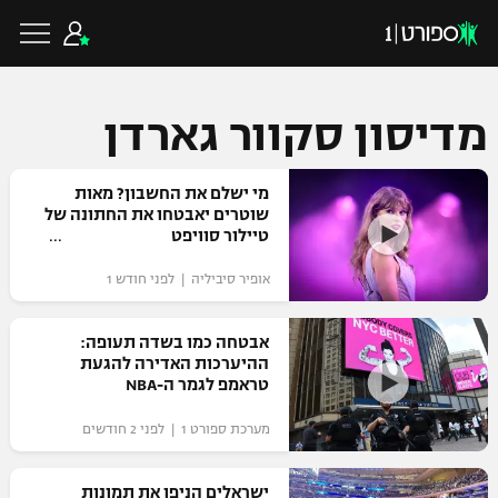
מדיסון סקוור גארדן
כדורגל ישראלי
מי ישלם את החשבון? מאות
שוטרים יאבטחו את החתונה של
טיילור סוויפט
ליגת העל
כדורגל עולמי
אופיר סיביליה | לפני חודש 1
ליגה לאומית
ליגת האלופות
אבטחה כמו בשדה תעופה:
כדורסל ישראלי
ההיערכות האדירה להגעת
גביע הטוטו
טראמפ לגמר ה-NBA
ליגה אירופית
ליגת ווינר סל
ליגיונרים
כדורסל עולמי
מערכת ספורט 1 | לפני 2 חודשים
ליגה אנגלית
ליגה לאומית
גביע המדינה
NBA
ישראלים הניפו את תמונות
ליגה גרמנית
ענפים נוספים