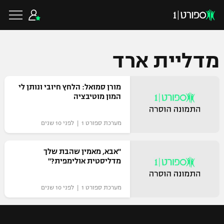
מדליית ארד
כדורגל ישראלי
מורן סמואל: הלחץ חיובי ונותן לי
המון מוטיבציה
ליגת העל
כדורגל עולמי
מערכת ספורט 1 | לפני 10 שנים
ליגה לאומית
ליגת האלופות
"אבא, מאמין שהבת שלך
כדורסל ישראלי
מדליסטית אולימפית?"
גביע הטוטו
ליגה אירופית
ליגת ווינר סל
מערכת ספורט 1 | לפני 10 שנים
ליגיונרים
כדורסל עולמי
ליגה אנגלית
ליגה לאומית
גביע המדינה
NBA
ליגה גרמנית
ענפים נוספים