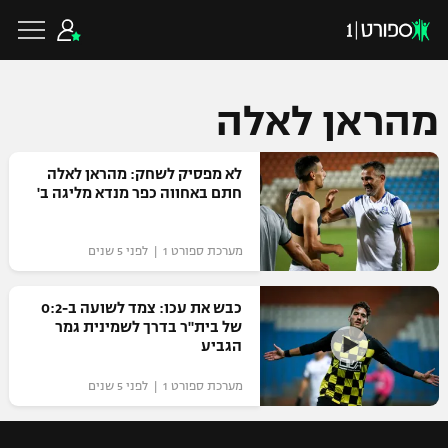
מהראן לאלה
כדורגל ישראלי
לא מפסיק לשחק: מהראן לאלה
חתם באחווה כפר מנדא מליגה ב'
ליגת העל
כדורגל עולמי
מערכת ספורט 1 | לפני 5 שנים
ליגה לאומית
ליגת האלופות
כבש את עכו: צמד לשועה ב-0:2
כדורסל ישראלי
של בית"ר בדרך לשמינית גמר
גביע הטוטו
הגביע
ליגה אירופית
ליגת ווינר סל
ליגיונרים
כדורסל עולמי
מערכת ספורט 1 | לפני 5 שנים
ליגה אנגלית
ליגה לאומית
גביע המדינה
NBA
ליגה גרמנית
ענפים נוספים