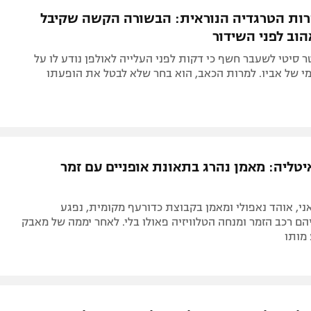
ות הטרגדיה הנוראית: הבשורה הקשה שקיבל
וב לפני השידור
 סיטי לשעבר חשף כי דקות לפני העלייה לאולפן נודע לו על
י של אביו. למרות הכאב, הוא בחר שלא לבטל את הופעתו
יטליה: מאמן נהרג בתאונת אופניים עם זמר
ני, אוהד נאפולי ומאמן בקבוצת כדורעף מקומית, נפגע
הם רכב הזמר ומנחה הטלוויזיה פאולו בלי. לאחר יממה של מאבק
 מותו
אבל בכדורגל העולמי: שחקן שלקח חלק במונדיאל 2026 מת