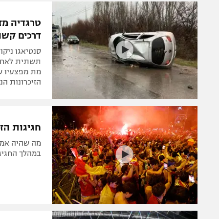
הפועל 
תקנון משתתפים וזוכים בפרסים
הפועל 
דרכים קשה
תקנון עבור פעילות אלקטרה
הפועל 
תקנון עבור פעילות ספורט 1 – "מרלן"
סנטיאגו ניקו
מכבי נ
תשתית לאחר ש
טניס
מת מפצעיו שע
בני יהו
הזיכרונות הנ
גיימינג E-Sports
תנאי שימוש
חגיגות הז
מדיניות פרטיות
מה שהיה אמו
תקנון פעילות ספורט 1
במהלך החגיגו
רשיון להקרנה פומבית לבית עסק
הצטרפות לחבילת הערוצים
לוח דרושים – ג'ובנט
תגיות
המגזין