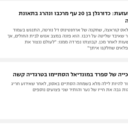
תל אביב
ליגה סינית
טרגדיה מזעזעת: כדורגלן בן 20 עף מרכבו ונהרג בתאונת
חיפה
ליגה ברזילאית
באר שבע
ליגות נוספות
לאס קוראצה, שחקנה של ארחנטינוס דל נורטה, התנגש בעמוד
תניה
איבד שליטה על רכבו. הוא פונה במצב אנוש לבית החולים, אך
ות לאחר מכן. קבוצתו נפרדה ממנו: "לעולם ננצור את
דה
פלאים שחלקנו איתך"
כייה של ספרד במונדיאל הסתיימו בטרגדיה קשה
ר להיות לילה מלא בשמחה הסתיים באסון, לאחר שאירוע חריג
ת גבה את חייו של נער והותיר שני פצועים נוספים