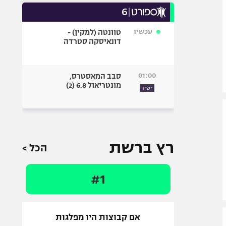
עכשיו
טוונטה (למקין) -
דונאיסקה סטרדה
01:00
סבב המאסטרס,
מונטריאול 6.8 (2)
ישיר
רץ ברשת
הכל >
#1
אם קבוצות היו מפלגות