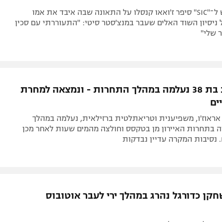
בריאיון מרגש ל־"SIC" סיפר ז'ואאו קנסלו על התאונה שבה איבד את אמו
 ניסיון השוד האלים שעבר במנצ'סטר סיטי: "התעוררתי עם סכין
 שלי"
ספורטאית בת 38 נעלמה במהלך התחרות - ונמצאה למחרת
ים
ראוז'ו, משפיענית וטריאתלטית ברזילאית, נעלמה במהלך
 בתחרות האיירון מן בטקסס וחולצה מהמים שעות לאחר מכן
. נסיבות המקרה עדיין נבדקות
קן כדורגל נהרג במהלך ירי לעבר אוטובוס
קן בן 20 ניסה לסגת במהלך שוד מזוין שאירע בחזרת קבוצתו ממשחק