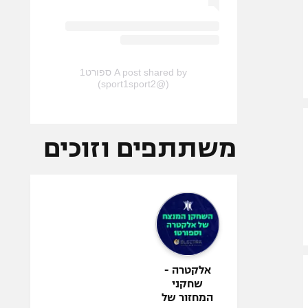
A post shared by ספורט1
(@sport1sport2)
משתתפים וזוכים
אלקטרה -
שחקני
המחזור של
ספורט1