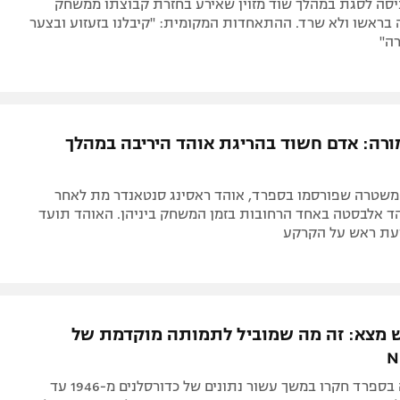
ה בראשו ולא שרד. ההתאחדות המקומית: "קיבלנו בזעזוע ובצער
ה"
רה: אדם חשוד בהריגת אוהד היריבה במהלך
משטרה שפורסמו בספרד, אוהד ראסינג סנטאנדר מת לאחר
ד אלבסטה באחד הרחובות בזמן המשחק ביניהן. האוהד תועד
עת ראש על הקרקע
מצא: זה מה שמוביל לתמותה מוקדמת של
באוניברסיטה בספרד חקרו במשך עשור נתונים של כדורסלנים מ-1946 עד
יעו למסקנה: שחקנים ממוצא אפריקאי נוטים יותר לתמותה ממחלות