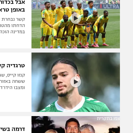
באופן טראגי
קשר נבחרת דר
הדחתו מהטורנ
במדינה הוכ
טרגדיה קשה: כדורגלן 
קנזו קייס, ש
ששחה באזור ל
ומצבו הידרדר
צפו בתקרית
דרמה בשיד
מה שקרה ל