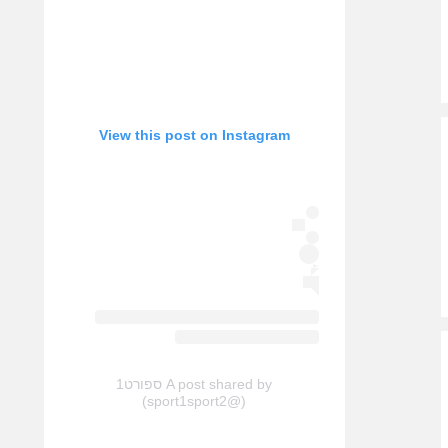
View this post on Instagram
A post shared by ספורט1
(@sport1sport2)