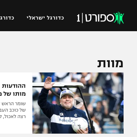
כדורגל ישראלי
כדורגל
VOD
כדורג
מוות
רץ ברשת
ליגת ה
ליגה ל
תוצאות
גביע הט
ההודעות 
לוח שידורים
ליגיונר
מותו של מ
ברחבה
גביע ה
שומר הראש ש
נבחרת 
של כוכב העבר
"מעל הליגה" – פודקאסט
רצה לאכול, ל
מכבי ח
"מחצית בשכונה" – פודקאסט
בית"ר י
משתתפים וזוכים בפרסים
מכבי ת