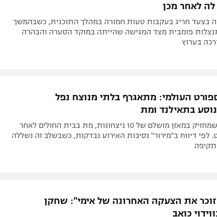
Lu נקטה בצעד חריג בעקבות טעות חמורה במהלך התוכנית, כשבהמשך
נצלות פומבית מצד המגישה שהייתה במוקד הסערה והבהרה
רכה בערוץ
פורט העולמי: מתאגרף בלתי מנוצח נפל
וסע בתאילנד ומת
קולין קיירני, שמחזיק במאזן מושלם של 10 ניצחונות, מת בבית החולים לאחר
 לפי דיווח ב"מירור" נסיבות האירוע נבדקות, כשבשלב זה נשללה
תקיפה
ן זוכר את הצעקה האחרונה של אימי": שחקן
וידוי כואב