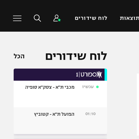
וצאות
לוח שידורים
כדורסל עולמי
ענפים נוספים
לוח שידורים
הכל
NBA
טניס
יורוליג
כדוריד
יורוקאפ
כדורעף
עכשיו
מכבי ת"א - צסק"א סופיה
שחייה
ג'ודו
אגרוף
01:10
הפועל ת"א - קטוביץ
ספורט אולימפי
UFC
היאבקות WWE