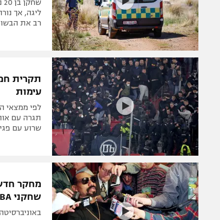
ליגה, אך נור
רב את הבשור
תקרית חמו
עימות
לפי ממצאי ה
תגרה עם אוה
שרוע עם פגי
מחקר חדש 
שחקני NBA
2019 והג