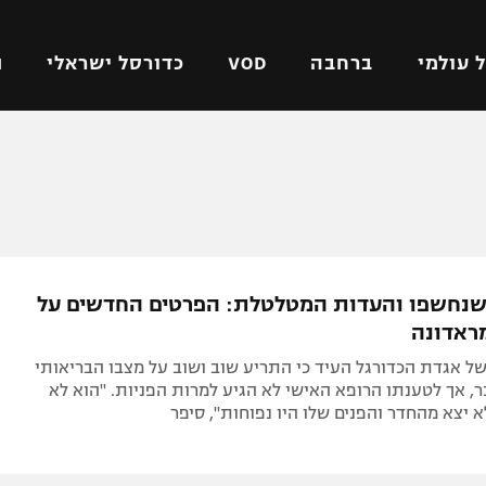
 עולמי
ברחבה
VOD
כדורסל ישראלי
ת
ל ישראלי
כדורגל עולמי
כדורסל ישראלי
על
ליגת האלופות
ליגת ווינר סל
אומית
ליגה אירופית
ליגה לאומית
וטו
ליגה אנגלית
כדורסל נשים
שנחשפו והעדות המטלטלת: הפרטים החדשים על
ים
ליגה גרמנית
מכבי תל אביב
ראדונה
מדינה
ליגה ספרדית
הפועל חולון
ל אגדת הכדורגל העיד כי התריע שוב ושוב על מצבו הבריאותי
ישראל
ליגה איטלקית
הפועל ירושלים
, אך לטענתו הרופא האישי לא הגיע למרות הפניות. "הוא לא
א יצא מהחדר והפנים שלו היו נפוחות", סיפר
יפה
ליגה צרפתית
דני אבדיה
רושלים
ליגה הולנדית
ל אביב
ליגה טורקית