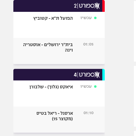
אופניים
עכשיו
הפועל ת"א - קטוביץ
ספורט מוטורי
כדורמים
פוטבול אמריקאי NFL
01:05
בית"ר ירושלים - אוסטריה
בייסבול MLB
וינה
ספורט אתגרי
ואקסטרים
אומנויות לחימה
גיימינג E-Sports
עכשיו
איאקס (גלוך) - שלבורן
01:10
ארסנל - ריאל בטיס
(מקוצר 15)