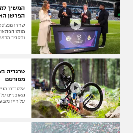
המשיך למר
הפרשן האה
שחקן מנצ'סטר
מותו הפתאומ
והסביר מדוע
טרגדיה בא
מפורסם
אלסנדרו מניא
מאופניים עלי
על חייו נקבע