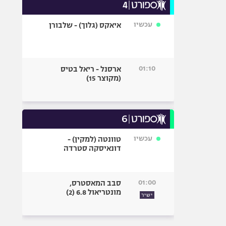
עכשיו
איאקס (גלוך) - שלבורן
01:10
ארסנל - ריאל בטיס
(מקוצר 15)
עכשיו
טוונטה (למקין) -
דונאיסקה סטרדה
01:00
סבב המאסטרס,
מונטריאול 6.8 (2)
ישיר