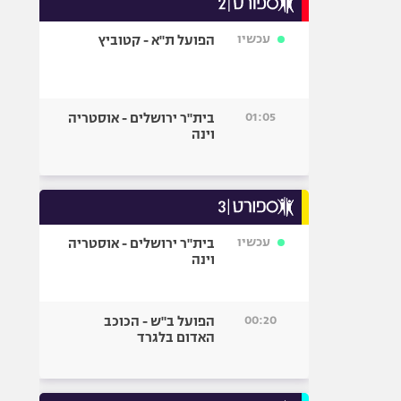
אופניים
עכשיו
הפועל ת"א - קטוביץ
ספורט מוטורי
כדורמים
פוטבול אמריקאי NFL
01:05
בית"ר ירושלים - אוסטריה
בייסבול MLB
וינה
ספורט אתגרי
ואקסטרים
אומנויות לחימה
גיימינג E-Sports
עכשיו
בית"ר ירושלים - אוסטריה
וינה
00:20
הפועל ב"ש - הכוכב
האדום בלגרד