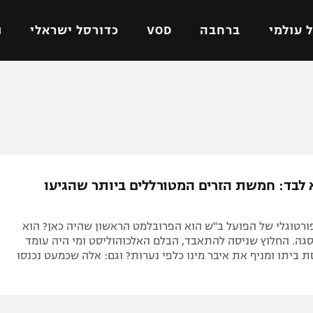
 עולמי
ברחבה
VOD
כדורסל ישראלי
ת
ל ישראלי
כדורגל עולמי
כדורסל ישראלי
על
ליגת האלופות
ליגת ווינר סל
אומית
ליגה אירופית
ליגה לאומית
וטו
ליגה אנגלית
כדורסל נשים
א לבד: חמשת הזרים המטורללים ביותר שהגיעו
ים
ליגה גרמנית
מכבי תל אביב
מדינה
ליגה ספרדית
הפועל חולון
טוגלי של הפועל ב"ש הוא הפרובלמט הראשון שהיה כאן? הוא
ישראל
ליגה איטלקית
הפועל ירושלים
גה. החלוץ שניסה להתאבד, הבלם האלכוהוליסט ומי היה עומד
 ביתו ומניף את איבר מינו כלפי נערות? וגם: אלה שכמעט נכנסו
יפה
ליגה צרפתית
דני אבדיה
רושלים
ליגה הולנדית
ל אביב
ליגה טורקית