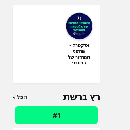
אלקטרה -
שחקני
המחזור של
ספורט1
רץ ברשת
הכל >
#1