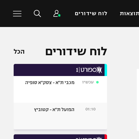
וצאות
לוח שידורים
כדורסל עולמי
ענפים נוספים
לוח שידורים
הכל
NBA
טניס
יורוליג
כדוריד
יורוקאפ
כדורעף
עכשיו
מכבי ת"א - צסק"א סופיה
שחייה
ג'ודו
אגרוף
01:10
הפועל ת"א - קטוביץ
ספורט אולימפי
UFC
היאבקות WWE