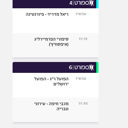
עכשיו
ריאל מדריד - פיורנטינה
11:15
סיפורי הפרמיירליג
(איפסוויץ')
עכשיו
הפועל ר"ג - הפועל
ירושלים
11:45
מכבי חיפה - עירוני
טבריה