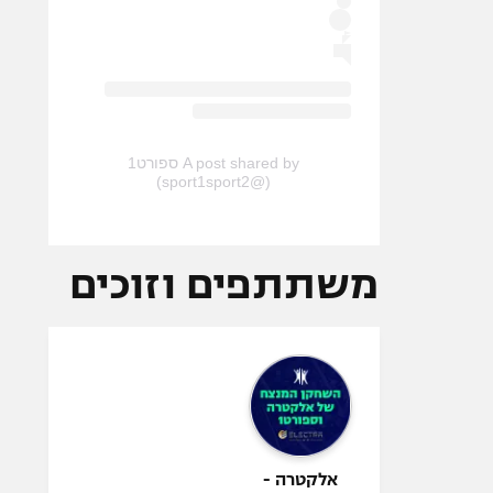
A post shared by ספורט1
(@sport1sport2)
משתתפים וזוכים
אלקטרה -