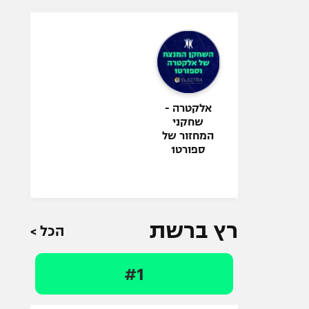
אלקטרה -
שחקני
המחזור של
ספורט1
רץ ברשת
הכל >
#1