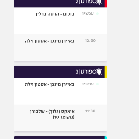
אופניים
עכשיו
בוכום - הרטה ברלין
ספורט מוטורי
כדורמים
פוטבול אמריקאי NFL
12:00
באיירן מינכן - אסטון וילה
בייסבול MLB
ספורט אתגרי
ואקסטרים
אומנויות לחימה
גיימינג E-Sports
עכשיו
באיירן מינכן - אסטון וילה
11:30
איאקס (גלוך) - שלבורן
(מקוצר 10)