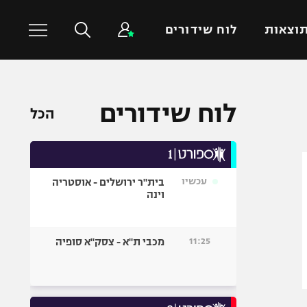
וצאות
לוח שידורים
כדורסל עולמי
ענפים נוספים
לוח שידורים
הכל
NBA
טניס
יורוליג
כדוריד
יורוקאפ
כדורעף
עכשיו
בית"ר ירושלים - אוסטריה
שחייה
וינה
ג'ודו
אגרוף
11:25
מכבי ת"א - צסק"א סופיה
ספורט אולימפי
UFC
היאבקות WWE