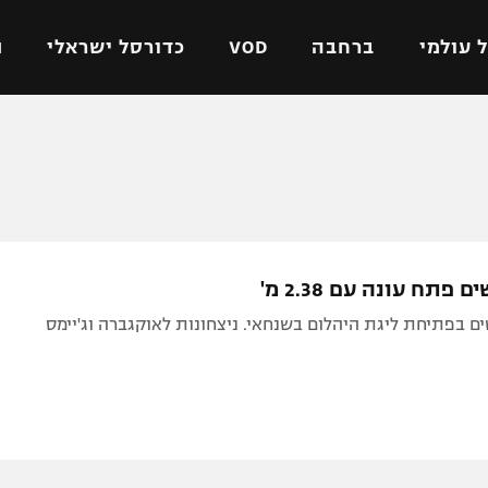
 עולמי
ברחבה
VOD
כדורסל ישראלי
ת
ל ישראלי
כדורגל עולמי
כדורסל ישראלי
על
ליגת האלופות
ליגת ווינר סל
אומית
ליגה אירופית
ליגה לאומית
וטו
ליגה אנגלית
כדורסל נשים
פתח עונה עם 2.38 מ'
ים
ליגה גרמנית
מכבי תל אביב
 בפתיחת ליגת היהלום בשנחאי. ניצחונות לאוקגברה וג'יימס
מדינה
ליגה ספרדית
הפועל חולון
ישראל
ליגה איטלקית
הפועל ירושלים
יפה
ליגה צרפתית
דני אבדיה
רושלים
ליגה הולנדית
ל אביב
ליגה טורקית