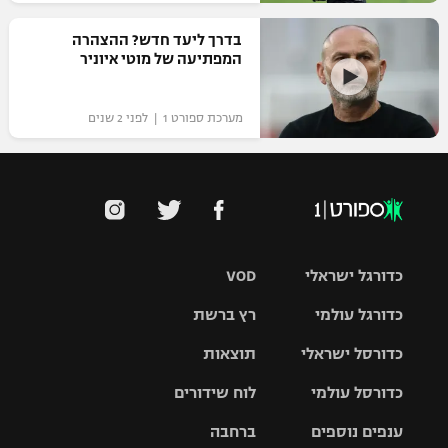
בדרך ליעד חדש? ההצהרה
המפתיעה של מוטי איוניר
מערכת ספורט 1 | לפני 2 שנים
כדורגל ישראלי
VOD
כדורגל עולמי
רץ ברשת
ליגת העל
כדורסל ישראלי
תוצאות
ליגת
ליגה לאומית
האלופות
כדורסל עולמי
לוח שידורים
ליגת ווינר
סל
גביע הטוטו
ענפים נוספים
ברחבה
ליגה
NBA