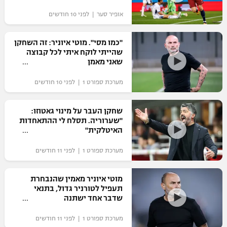
"מחצית בשכונה" – פודקאסט
אופיר סער | לפני 10 חודשים
אופניים
"כמו מסי". מוטי איוניר: זה השחקן
ספורט מוטורי
משתתפים וזוכים בפרסים
שהייתי לוקח איתי לכל קבוצה
שאני מאמן
כדורמים
תקנון משתתפים וזוכים בפרסים
טניס
מערכת ספורט 1 | לפני 10 חודשים
פוטבול אמריקאי NFL
תקנון עבור פעילות אלקטרה
שחקן העבר על מינוי גאטוזו:
גיימינג E-Sports
בייסבול MLB
"שערוריה. תסלח לי ההתאחדות
תקנון עבור פעילות ספורט 1 – "מרלן"
האיטלקית"
ספורט אתגרי ואקסטרים
תנאי שימוש
מערכת ספורט 1 | לפני 11 חודשים
אומנויות לחימה
מוטי איוניר מאמין שהנבחרת
מדיניות פרטיות
תעפיל לטורניר גדול, בתנאי
גיימינג E-Sports
שדבר אחד ישתנה
תקנון פעילות ספורט 1
מערכת ספורט 1 | לפני 11 חודשים