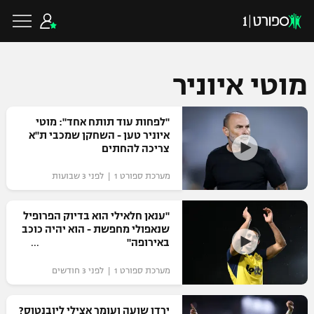
מוטי איוניר
כדורגל ישראלי
"לפחות עוד תותח אחד": מוטי
איוניר טען - השחקן שמכבי ת"א
צריכה להחתים
ליגת העל
כדורגל עולמי
מערכת ספורט 1 | לפני 3 שבועות
ליגה לאומית
ליגת האלופות
"ענאן חלאילי הוא בדיוק הפרופיל
כדורסל ישראלי
שנאפולי מחפשת - הוא יהיה כוכב
גביע הטוטו
באירופה"
ליגה אירופית
ליגת ווינר סל
ליגיונרים
כדורסל עולמי
מערכת ספורט 1 | לפני 3 חודשים
ליגה אנגלית
ליגה לאומית
גביע המדינה
NBA
ירדן שועה ועומר אצילי ליובנטוס?
ליגה גרמנית
ענפים נוספים