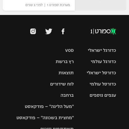
מערכת ספורט 1 | לפני 3 שנים
כדורגל ישראלי
VOD
כדורגל עולמי
רץ ברשת
ליגת העל
כדורסל ישראלי
תוצאות
ליגת
ליגה לאומית
האלופות
כדורסל עולמי
לוח שידורים
ליגת ווינר
סל
גביע הטוטו
ענפים נוספים
ברחבה
ליגה
NBA
אירופית
"מעל הליגה" – פודקאסט
ליגה לאומית
ליגיונרים
טניס
יורוליג
ליגה אנגלית
"מחצית בשכונה" – פודקאסט
כדורסל נשים
גביע המדינה
כדוריד
יורוקאפ
ליגה גרמנית
משתתפים וזוכים