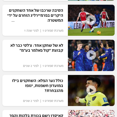
רשיון להקרנה פומבית לבית עסק
הסיבה שרכבו של אחד השחקנים
היקרים בפרמיירליג הוחרם על ידי
הצטרפות לחבילת הערוצים
המשטרה
מערכת ספורט 1 | לפני שנה 1
לוח דרושים – ג'ובנט
תגיות
לא של שחקן אחד: צ'לסי כבר לא
קבוצת "קול פאלמר בע"מ"
המגזין
מערכת ספורט 1 | לפני 2 שנים
כולל נער הפלא: השחקנים בילו
במועדון חשפנות, ינופו
מהנבחרת?
מערכת ספורט 1 | לפני 2 שנים
צפו בתקציר
קאיסדו רשם בכורת בלהות והפך