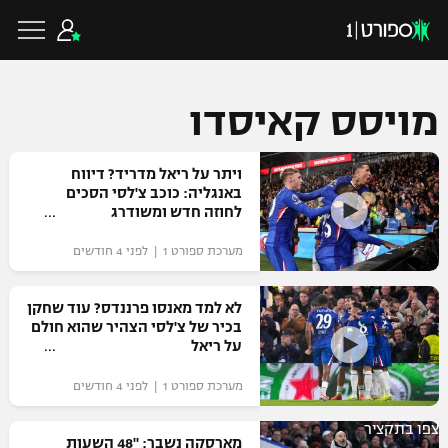
מויסס קאיסדו
כדורגל ישראלי
ויתר על ריאל מדריד? דיווח
באנגליה: כוכב צ'לסי הסכים
לחוזה חדש ומשודרג
ליגת העל
כדורגל עולמי
מערכת ספורט 1 | לפני 4 חודשים
ליגה לאומית
ליגת האלופות
לא למד מאנסו פרננדס? עוד שחקן
כדורסל ישראלי
בכיר של צ'לסי הצהיר שהוא חולם
גביע הטוטו
על ריאל
ליגה אירופית
ליגת ווינר סל
ליגיונרים
כדורסל עולמי
מערכת ספורט 1 | לפני 4 חודשים
ליגה אנגלית
ליגה לאומית
גביע המדינה
צפו בתקציר
NBA
מארסקה נשבר: "48 השעות
ליגה גרמנית
ענפים נוספים