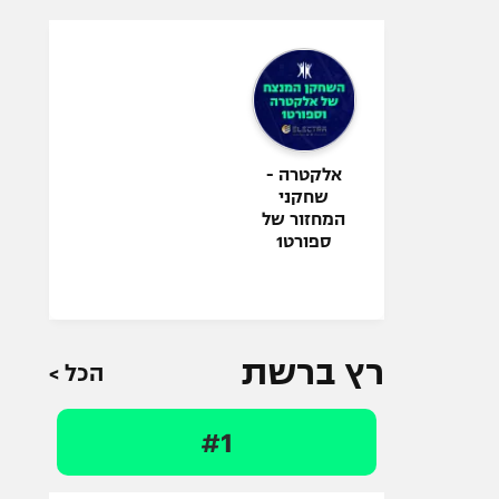
אלקטרה -
שחקני
המחזור של
ספורט1
רץ ברשת
הכל >
#1