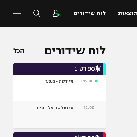
וצאות
לוח שידורים
כדורסל עולמי
ענפים נוספים
לוח שידורים
הכל
NBA
טניס
יורוליג
כדוריד
יורוקאפ
כדורעף
עכשיו
מיורקה - פ.ס.ז'
שחייה
ג'ודו
אגרוף
12:00
ארסנל - ריאל בטיס
ספורט אולימפי
UFC
היאבקות WWE