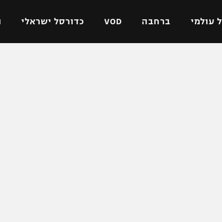
 עולמי
ברחבה
VOD
כדורסל ישראלי
ת
ל ישראלי
כדורגל עולמי
כדורסל ישראלי
על
ליגת האלופות
ליגת ווינר סל
אומית
ליגה אירופית
ליגה לאומית
וטו
ליגה אנגלית
כדורסל נשים
ים
ליגה גרמנית
מכבי תל אביב
מדינה
ליגה ספרדית
הפועל חולון
ישראל
ליגה איטלקית
הפועל ירושלים
יפה
ליגה צרפתית
דני אבדיה
רושלים
ליגה הולנדית
ל אביב
ליגה טורקית