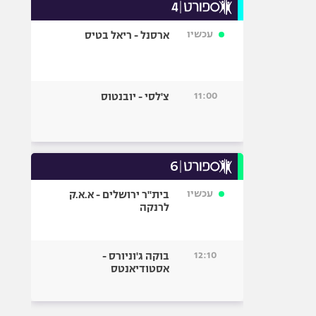
עכשיו
ארסנל - ריאל בטיס
11:00
צ'לסי - יובנטוס
עכשיו
בית"ר ירושלים - א.א.ק
לרנקה
12:10
בוקה ג'וניורס -
אסטודיאנטס