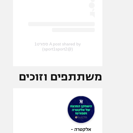
A post shared by ספורט1
(@sport1sport2)
משתתפים וזוכים
אלקטרה -