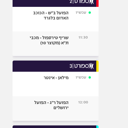
אופניים
עכשיו
הפועל ב"ש - הכוכב
ספורט מוטורי
האדום בלגרד
כדורמים
פוטבול אמריקאי NFL
11:30
שריף טירספול - מכבי
בייסבול MLB
ת"א (מקוצר 10)
ספורט אתגרי
ואקסטרים
אומנויות לחימה
גיימינג E-Sports
עכשיו
מילאן - אינטר
12:00
הפועל ר"ג - הפועל
ירושלים