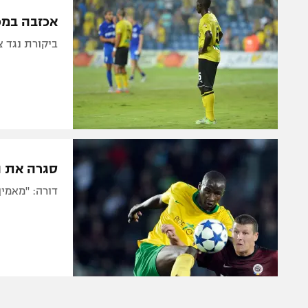
הפועל 
תקנון משתתפים וזוכים בפרסים
אכזבה במכב
הפועל 
תקנון עבור פעילות אלקטרה
ביקורת נגד צ
הפועל 
תקנון עבור פעילות ספורט 1 – "מרלן"
מכבי נ
טניס
בני יהו
גיימינג E-Sports
תנאי שימוש
סגרה את ה
מדיניות פרטיות
דורה: "מאמי
תקנון פעילות ספורט 1
רשיון להקרנה פומבית לבית עסק
הצטרפות לחבילת הערוצים
לוח דרושים – ג'ובנט
תגיות
המגזין