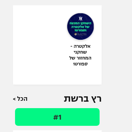
אלקטרה -
שחקני
המחזור של
ספורט1
רץ ברשת
הכל >
#1