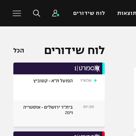
וצאות
לוח שידורים
כדורסל עולמי
ענפים נוספים
לוח שידורים
הכל
NBA
טניס
יורוליג
כדוריד
יורוקאפ
כדורעף
עכשיו
הפועל ת"א - קטוביץ
שחייה
ג'ודו
אגרוף
07:50
בית"ר ירושלים - אוסטריה
וינה
ספורט אולימפי
UFC
היאבקות WWE