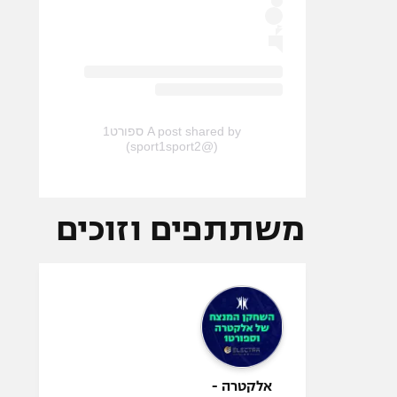
A post shared by ספורט1
(@sport1sport2)
משתתפים וזוכים
אלקטרה -