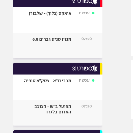
אופניים
עכשיו
איאקס (גלוך) - שלבורן
ספורט מוטורי
כדורמים
פוטבול אמריקאי NFL
07:50
מגזין טניס גברים 6.8
בייסבול MLB
ספורט אתגרי
ואקסטרים
אומנויות לחימה
גיימינג E-Sports
עכשיו
מכבי ת"א - צסק"א סופיה
07:50
הפועל ב"ש - הכוכב
האדום בלגרד