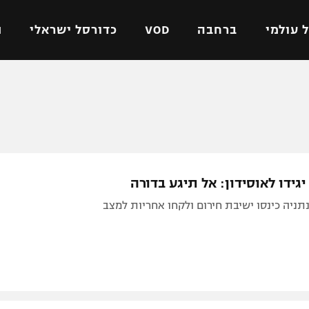
 עולמי
ברחבה
VOD
כדורסל ישראלי
ת
ל ישראלי
כדורגל עולמי
כדורסל ישראלי
על
ליגת האלופות
ליגת ווינר סל
אומית
ליגה אירופית
ליגה לאומית
וטו
ליגה אנגלית
כדורסל נשים
יגידו לאוסידון: אל תיגע בדורה
ים
ליגה גרמנית
מכבי תל אביב
תניה כינסו ישיבת חירום ולקחו אחריות למצב
מדינה
ליגה ספרדית
הפועל חולון
ישראל
ליגה איטלקית
הפועל ירושלים
יפה
ליגה צרפתית
דני אבדיה
רושלים
ליגה הולנדית
ל אביב
ליגה טורקית