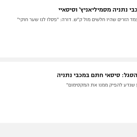
תל אביב
ליגה סינית
י נתניה מסמיליאניץ' וסיסאיי
חיפה
ליגה ברזילאית
מד הזרים שהיו חלשים מול ק"ש. דורה: "פסלו לנו שער חוקי"
באר שבע
ליגות נוספות
תניה
דה
סגל: סיסאי חתם במכבי נתניה
ן שנדע להפיק ממנו את המקסימום"