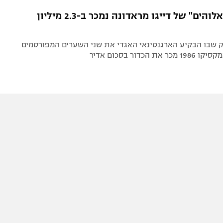
תל אביב
ליגה סינית
כדור "יד האלוהים" של דייגו מראדונה נמכר ב-2.3 מיליון
חיפה
ליגה ברזילאית
באר שבע
ליגות נוספות
שבו הבקיע הארגנטינאי האגדי את שני השערים המפורסמים
תניה
ת הכדור בסכום אדיר
דה