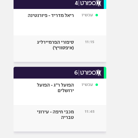
עכשיו
ריאל מדריד - פיורנטינה
11:15
סיפורי הפרמיירליג
(איפסוויץ')
עכשיו
הפועל ר"ג - הפועל
ירושלים
11:45
מכבי חיפה - עירוני
טבריה