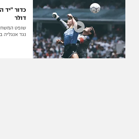
הפועל 
תקנון משתתפים וזוכים בפרסים
הפועל 
דולר
תקנון עבור פעילות אלקטרה
הפועל 
תקנון עבור פעילות ספורט 1 – "מרלן"
שופט המשחק 
מכבי נ
נגד אנגליה במקסיקו 1986 מכר א
טניס
בני יהו
גיימינג E-Sports
תנאי שימוש
מדיניות פרטיות
תקנון פעילות ספורט 1
רשיון להקרנה פומבית לבית עסק
הצטרפות לחבילת הערוצים
לוח דרושים – ג'ובנט
תגיות
המגזין