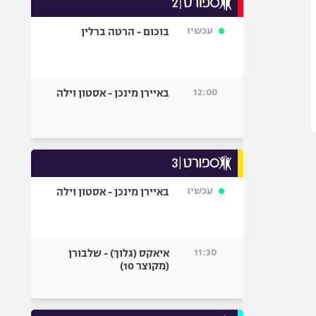
אופניים
עכשיו
בוכום - הרטה ברלין
ספורט מוטורי
כדורמים
פוטבול אמריקאי NFL
12:00
באיירן מינכן - אסטון וילה
בייסבול MLB
ספורט אתגרי
ואקסטרים
אומנויות לחימה
גיימינג E-Sports
עכשיו
באיירן מינכן - אסטון וילה
11:30
איאקס (גלוך) - שלבורן
(מקוצר 10)