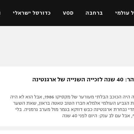
 עולמי
ברחבה
VOD
כדורסל ישראלי
ת
ל ישראלי
כדורגל עולמי
כדורסל ישראלי
על
ליגת האלופות
ליגת ווינר סל
אומית
ליגה אירופית
ליגה לאומית
וטו
ליגה אנגלית
כדורסל נשים
טאטה תטהר: 40 שנה לזכייה השנייה של ארגנטינה
ים
ליגה גרמנית
מכבי תל אביב
מדינה
ליגה ספרדית
הפועל חולון
דייגו מראדונה היה הכוכב הבלתי מעורער של מקסיקו 1986, אבל הוא לא היה
ישראל
ליגה איטלקית
הפועל ירושלים
את הגביע העולמי אלמלא חברו הטוב טאטה בראון, שאת השער
די נבחרת ארגנטינה כבש דווקא בגמר מול מערב גרמניה. בלי
יפה
ליגה צרפתית
דני אבדיה
אבל עם לב ענק: היום לפני 40 שנה
רושלים
ליגה הולנדית
ל אביב
ליגה טורקית