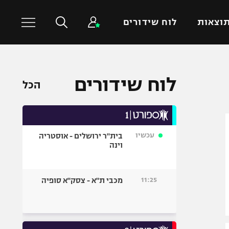
וצאות
לוח שידורים
כדורסל עולמי
ענפים נוספים
לוח שידורים
הכל
NBA
טניס
יורוליג
כדוריד
יורוקאפ
כדורעף
עכשיו
בית"ר ירושלים - אוסטריה
שחייה
וינה
ג'ודו
אגרוף
11:25
מכבי ת"א - צסק"א סופיה
ספורט אולימפי
UFC
היאבקות WWE