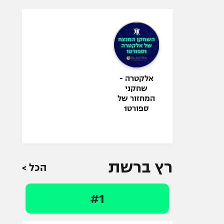
אלקטרה -
שחקני
המחזור של
ספורט1
רץ ברשת
הכל >
#1