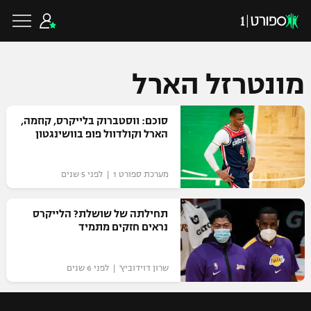
מונטרזל הארל
כדורגל ישראלי
סוכם: ווסטברוק בלייקרס, קוזמה,
הארל וקולדוול פופ בוושינגטון
ליגת העל
כדורגל עולמי
מערכת ספורט 1 | לפני 5 שנים
ליגה לאומית
ליגת האלופות
תחילתה של שושלת? הלייקרס
כדורסל ישראלי
נראים חזקים מתמיד
גביע הטוטו
ליגה אירופית
ליגת ווינר סל
ליגיונרים
כדורסל עולמי
שרון דוידוביץ' | לפני 6 שנים
ליגה אנגלית
ליגה לאומית
גביע המדינה
NBA
ליגה גרמנית
ענפים נוספים