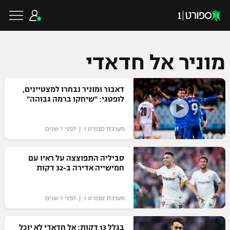
מוניר אל חדאדי
כדורגל ישראלי
דאבור ומוניר נבחרו למצטיינים,
לופטגי: "שיחקו ברמה גבוהה"
ליגת העל
כדורגל עולמי
מערכת ספורט 1 | לפני 7 שנים
ליגה לאומית
ליגת האלופות
סביליה התפוצצה על ראיו עם
כדורסל ישראלי
חמישייה אדירה ב-32 דקות
גביע הטוטו
ליגה אירופית
ליגת ווינר סל
ליגיונרים
כדורסל עולמי
מערכת ספורט 1 | לפני 7 שנים
ליגה אנגלית
ליגה לאומית
גביע המדינה
NBA
בגלל 13 דקות: אל חדאדי לא יוכל
ליגה גרמנית
ענפים נוספים