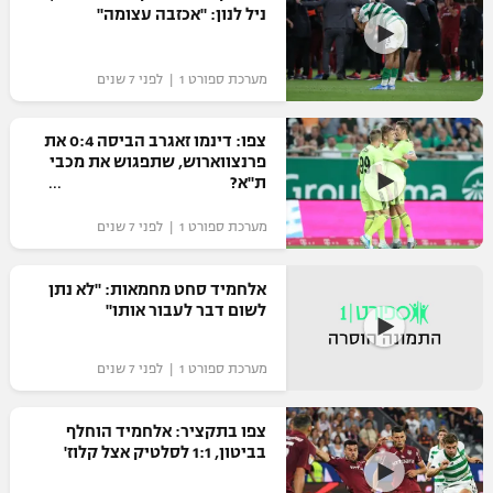
ניל לנון: "אכזבה עצומה"
"מחצית בשכונה" – פודקאסט
אופניים
מערכת ספורט 1 | לפני 7 שנים
ספורט מוטורי
משתתפים וזוכים בפרסים
צפו: דינמו זאגרב הביסה 0:4 את
כדורמים
פרנצווארוש, שתפגוש את מכבי
תקנון משתתפים וזוכים בפרסים
טניס
ת"א?
פוטבול אמריקאי NFL
תקנון עבור פעילות אלקטרה
מערכת ספורט 1 | לפני 7 שנים
גיימינג E-Sports
בייסבול MLB
תקנון עבור פעילות ספורט 1 – "מרלן"
אלחמיד סחט מחמאות: "לא נתן
ספורט אתגרי ואקסטרים
לשום דבר לעבור אותו"
תנאי שימוש
אומנויות לחימה
מערכת ספורט 1 | לפני 7 שנים
מדיניות פרטיות
גיימינג E-Sports
צפו בתקציר: אלחמיד הוחלף
בביטון, 1:1 לסלטיק אצל קלוז'
תקנון פעילות ספורט 1