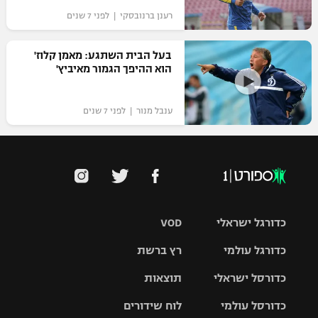
רענן ברנובסקי | לפני 7 שנים
בעל הבית השתגע: מאמן קלוז'
הוא ההיפך הגמור מאיביץ'
ענבל מנור | לפני 7 שנים
כדורגל ישראלי
VOD
כדורגל עולמי
רץ ברשת
ליגת העל
כדורסל ישראלי
תוצאות
ליגת
ליגה לאומית
האלופות
כדורסל עולמי
לוח שידורים
ליגת ווינר