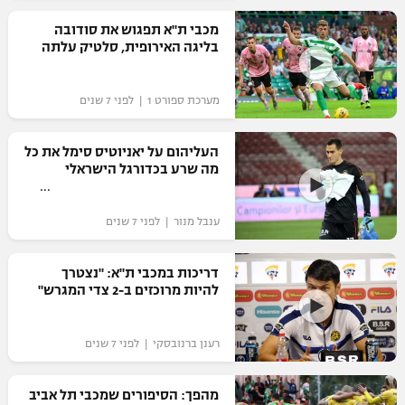
מכבי ת"א תפגוש את סודובה
בליגה האירופית, סלטיק עלתה
מערכת ספורט 1 | לפני 7 שנים
העליהום על יאניוטיס סימל את כל
מה שרע בכדורגל הישראלי
ענבל מנור | לפני 7 שנים
דריכות במכבי ת"א: "נצטרך
להיות מרוכזים ב-2 צדי המגרש"
רענן ברנובסקי | לפני 7 שנים
מהפך: הסיפורים שמכבי תל אביב