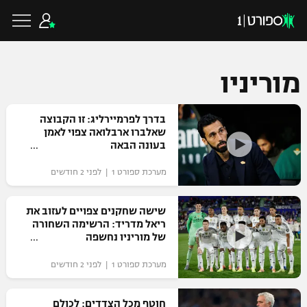
מוריניו
כדורגל ישראלי
בדרך לפרמיירליג: זו הקבוצה
שאלברו ארבלואה צפוי לאמן
בעונה הבאה
ליגת העל
כדורגל עולמי
מערכת ספורט 1 | לפני 2 חודשים
ליגה לאומית
ליגת האלופות
שישה שחקנים צפויים לעזוב את
כדורסל ישראלי
ריאל מדריד: הרשימה השחורה
גביע הטוטו
של מוריניו נחשפה
ליגה אירופית
ליגת ווינר סל
ליגיונרים
כדורסל עולמי
מערכת ספורט 1 | לפני 2 חודשים
ליגה אנגלית
ליגה לאומית
גביע המדינה
NBA
חוטף מכל הצדדים: לכולם
ליגה גרמנית
ענפים נוספים