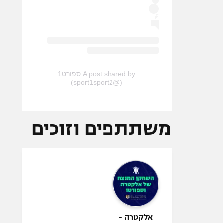
A post shared by ספורט1
(@sport1sport2)
משתתפים וזוכים
אלקטרה -