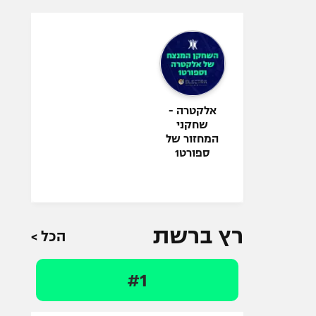
אלקטרה -
שחקני
המחזור של
ספורט1
רץ ברשת
הכל >
#1