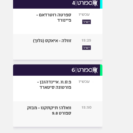
עכשיו
ספרטה רוטרדאם -
פיינורד
ישיר
15:25
זוולה - איאקס (גלוך)
ישיר
עכשיו
פ.ס.וו. איינדהובן -
פורטונה סיטארד
15:50
וואלה! תיקתקנו - מבזק
ספורט 9.8