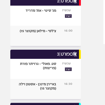
אופניים
עכשיו
מנ' סיטי - את' מדריד
ספורט מוטורי
ישיר
כדורמים
פוטבול אמריקאי NFL
16:00
צ'לסי - מילאן (מקוצר 15)
בייסבול MLB
ספורט אתגרי
ואקסטרים
אומנויות לחימה
גיימינג E-Sports
עכשיו
סט. פאולי - גרויתר פורת
(פריצות)
ישיר
16:30
באיירן מינכן - אסטון וילה
(מקוצר 15)