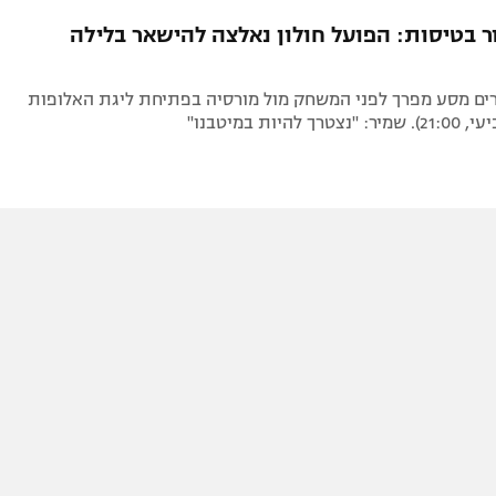
תל אביב
ליגה סינית
 בטיסות: הפועל חולון נאלצה להישאר בלילה
חיפה
ליגה ברזילאית
באר שבע
ליגות נוספות
רים מסע מפרך לפני המשחק מול מורסיה בפתיחת ליגת האלופות
תניה
להיות במיטבנו"
דה