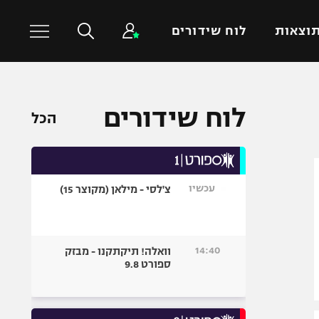
וצאות
לוח שידורים
כדורסל עולמי
ענפים נוספים
לוח שידורים
הכל
NBA
טניס
יורוליג
כדוריד
יורוקאפ
כדורעף
עכשיו
צ'לסי - מילאן (מקוצר 15)
שחייה
ג'ודו
אגרוף
14:40
וואלה! תיקתקנו - מבזק
ספורט 9.8
ספורט אולימפי
UFC
היאבקות WWE