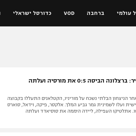
 עולמי
ברחבה
VOD
כדורסל ישראלי
ת
ל ישראלי
כדורגל עולמי
כדורסל ישראלי
על
ליגת האלופות
ליגת ווינר סל
אומית
ליגה אירופית
ליגה לאומית
וטו
ליגה אנגלית
כדורסל נשים
צפו בתקציר: ברצלונה הביסה 0:5 את מורסיה ועלתה
ים
ליגה גרמנית
מכבי תל אביב
מדינה
ליגה ספרדית
הפועל חולון
ר הניצחון הבלתי נשכח על מוריניו, הקטלאנים התעללו בקבוצה
ישראל
ליגה איטלקית
הפועל ירושלים
ית ועלו לשמינית גמר גביע המלך. אלקסר, פיקה, וידאל, סוארס
ו. אתלטיקו העפילה, ליידה היממה את סוסיאדד ועלתה
יפה
ליגה צרפתית
דני אבדיה
רושלים
ליגה הולנדית
ל אביב
ליגה טורקית