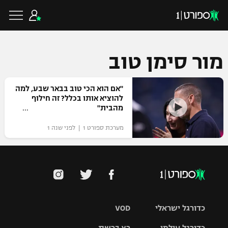
מור סימן טוב
כדורגל ישראלי
"אם הוא הכי טוב בבאר שבע, למה
להוציא אותו בכלל? זה חילוף
מהבית"
ליגת העל
כדורגל עולמי
מערכת ספורט 1 | לפני שנה 1
ליגה לאומית
ליגת האלופות
כדורסל ישראלי
גביע הטוטו
ליגה אירופית
ליגת ווינר סל
ליגיונרים
כדורסל עולמי
ליגה אנגלית
כדורגל ישראלי
VOD
ליגה לאומית
גביע המדינה
NBA
ליגה גרמנית
ענפים נוספים
כדורגל עולמי
רץ ברשת