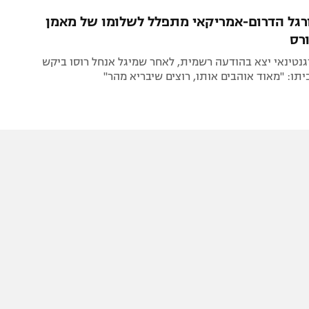
תל אביב
ליגה סינית
רגל הדרום-אמריקאי מתפלל לשלומו של מאמן
חיפה
ליגה ברזילאית
ורס
באר שבע
ליגות נוספות
נטינאי יצא בהודעה רשמית, לאחר שמיגל אנחל רוסו ביקש
תניה
ו: "מאוד אוהבים אותו, רוצים שיבריא מהר"
דה