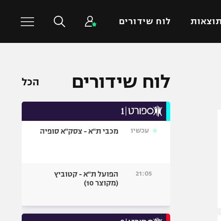
וצאות
לוח שידורים
כדורסל עולמי
ענפים נוספים
לוח שידורים
הכל
NBA
טניס
יורוליג
כדוריד
יורוקאפ
כדורעף
עכשיו
מכבי ת"א - צסק"א סופיה
שחייה
ג'ודו
אגרוף
21:05
הפועל ת"א - קטוביץ
(מקוצר 10)
ספורט אולימפי
UFC
היאבקות WWE