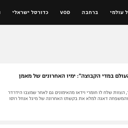
 עולמי
ברחבה
VOD
כדורסל ישראלי
ת
ל ישראלי
כדורגל עולמי
כדורסל ישראלי
על
ליגת האלופות
ליגת ווינר סל
אומית
ליגה אירופית
ליגה לאומית
וטו
ליגה אנגלית
כדורסל נשים
עולם במדי הקבוצה": ימיו האחרונים של מאמן
ים
ליגה גרמנית
מכבי תל אביב
מדינה
ליגה ספרדית
הפועל חולון
 הצוות שלח לו חומרי וידאו מהאימונים גם לאחר שמצבו הידרדר
ישראל
ליגה איטלקית
הפועל ירושלים
המשפחה דאגה למלא את בקשתו האחרונה של מיגל אנחל רוסו
יפה
ליגה צרפתית
דני אבדיה
רושלים
ליגה הולנדית
ל אביב
ליגה טורקית