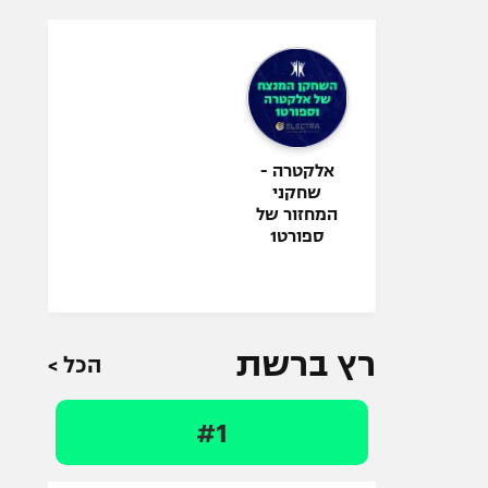
אלקטרה -
שחקני
המחזור של
ספורט1
רץ ברשת
הכל >
#1