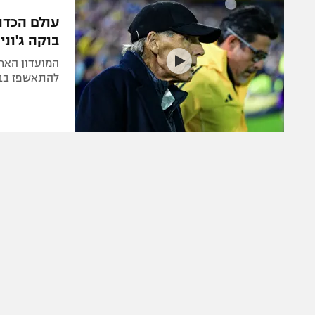
הפועל 
תקנון משתתפים וזוכים בפרסים
עולם הכדו
הפועל 
בוקה ג'וני
תקנון עבור פעילות אלקטרה
הפועל 
תקנון עבור פעילות ספורט 1 – "מרלן"
המועדון הארג
מכבי נ
להתאשפז בבית
טניס
בני יהו
גיימינג E-Sports
תנאי שימוש
מדיניות פרטיות
תקנון פעילות ספורט 1
רשיון להקרנה פומבית לבית עסק
הצטרפות לחבילת הערוצים
לוח דרושים – ג'ובנט
תגיות
המגזין