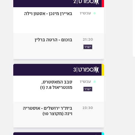
אופניים
עכשיו
באיירן מינכן - אסטון וילה
ספורט מוטורי
כדורמים
פוטבול אמריקאי NFL
21:20
בוכום - הרטה ברלין
בייסבול MLB
ישיר
ספורט אתגרי
ואקסטרים
אומנויות לחימה
גיימינג E-Sports
עכשיו
סבב המאסטרס,
מונטריאול 7.8 (1)
ישיר
23:30
בית"ר ירושלים - אוסטריה
וינה (מקוצר 10)