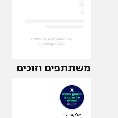
A post shared by ספורט1
(@sport1sport2)
משתתפים וזוכים
אלקטרה -