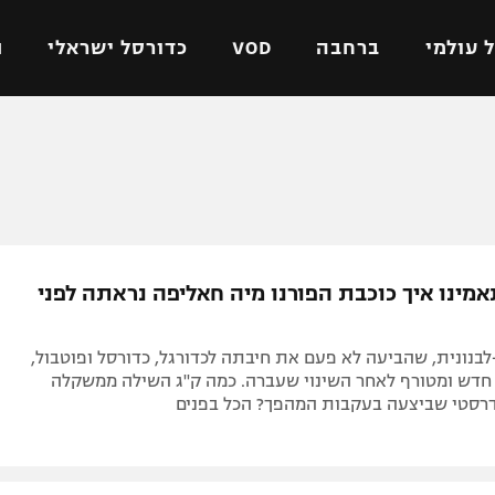
 עולמי
ברחבה
VOD
כדורסל ישראלי
ת
ל ישראלי
כדורגל עולמי
כדורסל ישראלי
על
ליגת האלופות
ליגת ווינר סל
אומית
ליגה אירופית
ליגה לאומית
וטו
ליגה אנגלית
כדורסל נשים
אמינו איך כוכבת הפורנו מיה חאליפה נראתה לפני
ים
ליגה גרמנית
מכבי תל אביב
מדינה
ליגה ספרדית
הפועל חולון
נונית, שהביעה לא פעם את חיבתה לכדורגל, כדורסל ופוטבול,
ישראל
ליגה איטלקית
הפועל ירושלים
חדש ומטורף לאחר השינוי שעברה. כמה ק"ג השילה ממשקלה
רסטי שביצעה בעקבות המהפך? הכל בפנים
יפה
ליגה צרפתית
דני אבדיה
רושלים
ליגה הולנדית
ל אביב
ליגה טורקית