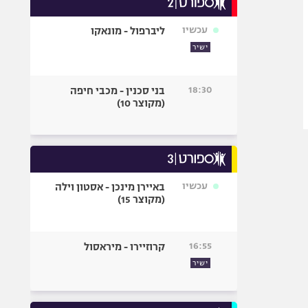
אופניים
עכשיו
ליברפול - מונאקו
ספורט מוטורי
ישיר
כדורמים
פוטבול אמריקאי NFL
18:30
בני סכנין - מכבי חיפה
בייסבול MLB
(מקוצר 10)
ספורט אתגרי
ואקסטרים
אומנויות לחימה
גיימינג E-Sports
עכשיו
באיירן מינכן - אסטון וילה
(מקוצר 15)
16:55
קרוזיירו - מיראסול
ישיר