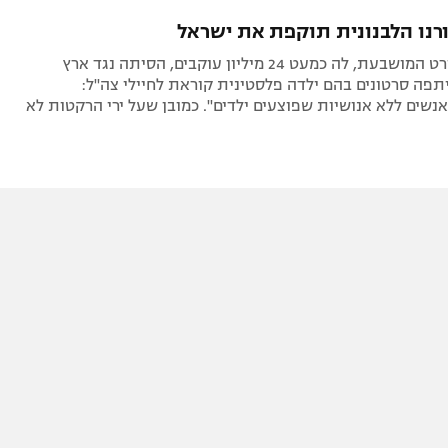
תל אביב
ליגה סינית
רנו הלבנונית תוקפת את ישראל
חיפה
ליגה ברזילאית
אוהדת הספורט המושבעת, לה כמעט 24 מיליון עוקבים, הסיתה נגד ארץ
באר שבע
ליגות נוספות
פה סרטונים בהם ילדה פלסטינית קוראת לחיילי צה"ל:
אנשים ללא אנושיות שפוצעים ילדים". כמובן שעל ירי הרקטות לא
תניה
דה