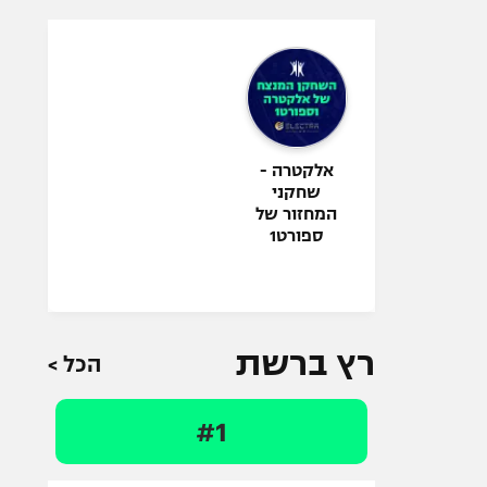
אלקטרה -
שחקני
המחזור של
ספורט1
רץ ברשת
הכל >
#1