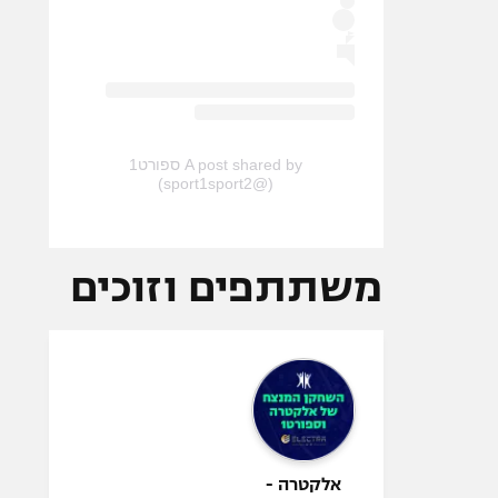
A post shared by ספורט1
(@sport1sport2)
משתתפים וזוכים
אלקטרה -