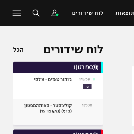
וצאות
לוח שידורים
כדורסל עולמי
ענפים נוספים
לוח שידורים
הכל
NBA
טניס
יורוליג
כדוריד
יורוקאפ
כדורעף
עכשיו
ג'והור טאזים - צ'לסי
שחייה
ישיר
ג'ודו
אגרוף
17:00
קולצ'סטר - סאותהמפטון
(פרץ) (מקוצר 15)
ספורט אולימפי
UFC
היאבקות WWE