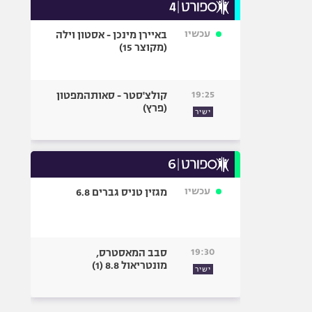
עכשיו
באיירן מינכן - אסטון וילה
(מקוצר 15)
19:25
קולצ'סטר - סאותהמפטון
(פרץ)
ישיר
עכשיו
מגזין טניס גברים 6.8
19:30
סבב המאסטרס,
מונטריאול 8.8 (1)
ישיר