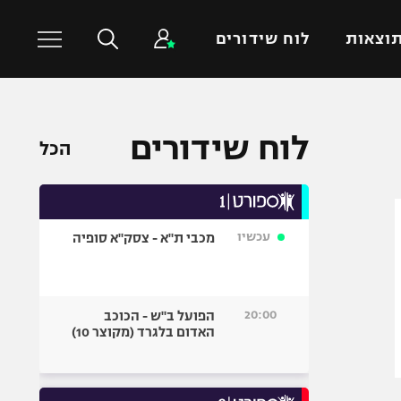
וצאות
לוח שידורים
כדורסל עולמי
ענפים נוספים
לוח שידורים
הכל
NBA
טניס
יורוליג
כדוריד
יורוקאפ
כדורעף
עכשיו
מכבי ת"א - צסק"א סופיה
שחייה
ג'ודו
אגרוף
20:00
הפועל ב"ש - הכוכב
האדום בלגרד (מקוצר 10)
ספורט אולימפי
UFC
היאבקות WWE