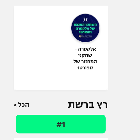
אלקטרה -
שחקני
המחזור של
ספורט1
רץ ברשת
הכל >
#1