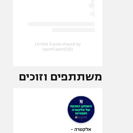
A post shared by ספורט1
(@sport1sport2)
משתתפים וזוכים
אלקטרה -