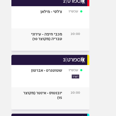
אופניים
עכשיו
צ'לסי - מילאן
ספורט מוטורי
כדורמים
פוטבול אמריקאי NFL
20:00
מכבי חיפה - עירוני
בייסבול MLB
טבריה (מקוצר 10)
ספורט אתגרי
ואקסטרים
אומנויות לחימה
גיימינג E-Sports
עכשיו
שטוטגרט - אברטון
ישיר
20:00
יובנטוס - אינטר (מקוצר
15)