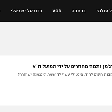
 עולמי
ברחבה
VOD
כדורסל ישראלי
ת
ל ישראלי
כדורגל עולמי
כדורסל ישראלי
על
ליגת האלופות
ליגת ווינר סל
אומית
ליגה אירופית
ליגה לאומית
וטו
ליגה אנגלית
כדורסל נשים
ג'מן ותמוז מחוזרים על ידי הפועל ת"א
ים
ליגה גרמנית
מכבי תל אביב
ות חיזוק לחוד. פינטילי עשוי להישאר, לינגאנה ישוחרר?
מדינה
ליגה ספרדית
הפועל חולון
ישראל
ליגה איטלקית
הפועל ירושלים
יפה
ליגה צרפתית
דני אבדיה
רושלים
ליגה הולנדית
ל אביב
ליגה טורקית