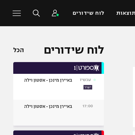
וצאות
לוח שידורים
כדורסל עולמי
ענפים נוספים
לוח שידורים
הכל
NBA
טניס
יורוליג
כדוריד
יורוקאפ
כדורעף
עכשיו
באיירן מינכן - אסטון וילה
שחייה
ישיר
ג'ודו
אגרוף
17:00
באיירן מינכן - אסטון וילה
ספורט אולימפי
UFC
היאבקות WWE