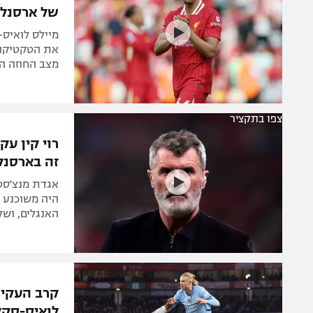
של ארסנל
מיילס לואיס-
את הטקטיקה 
מצב החוזה המורכב של
צפו בתקציר
רוי קין ע
זה בארסנל
היה משוכנע 
האנגלים, ושל
קרב העקיצ
לואיס-סקל