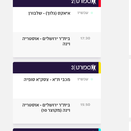
אופניים
עכשיו
איאקס (גלוך) - שלבורן
ספורט מוטורי
כדורמים
פוטבול אמריקאי NFL
17:30
בית"ר ירושלים - אוסטריה
בייסבול MLB
וינה
ספורט אתגרי
ואקסטרים
אומנויות לחימה
גיימינג E-Sports
עכשיו
מכבי ת"א - צסק"א סופיה
15:50
בית"ר ירושלים - אוסטריה
וינה (מקוצר 10)