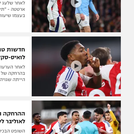
לאחר שלעג לכ
ארטטה - "תיש
בעצמו שיעור 
חדשות טו
לואיס-סקל
לאחר הערעור
בהרחקה של ש
הייתה שגויה
ההרחקה הש
לאוליבר ל
השופט הבכיר