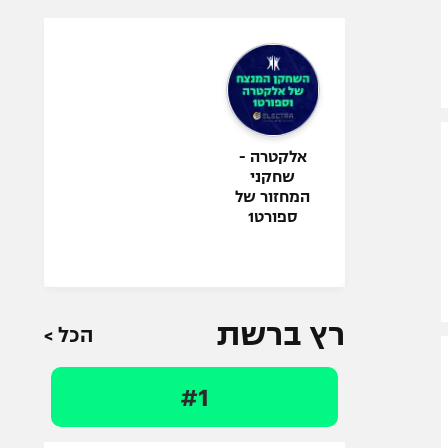
אלקטרה -
שחקני
המחזור של
ספורט1
רץ ברשת
הכל >
#1