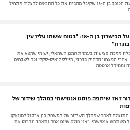
של פיפ"א. כעת הכוכב בן ה-18 שקיבל מהבית את כל התנאים להצליח מתחיל
דקלן רייס על הכישרון בן ה-18: "בטוח ששמו עליו עין
וגרת"
לת ממכת פציעות בעמדת המגן השמאלי, יש מי שמצא את
 אחרי הניצחון הדחוק בדרבי, מיילס לואיס-סקלי זכה לשבחים
ה וממיקל ארטטה
רשת השידור TNT שיתפה פוסט אנטישמי במהלך שידור של
פות
התנצלה לאחר שמהלך השידור של המשחק בין ארסנל למונאקו
ל משתמש אנטישמי: "אני חולם שיום אחד נתאחד ונהרוס את