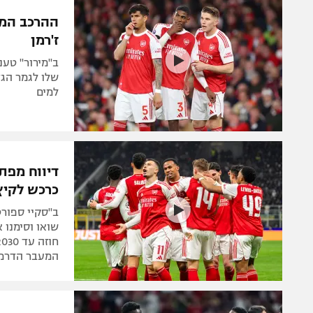
הפועל 
תקנון משתתפים וזוכים בפרסים
ההרכב המש
הפועל 
ז'רמן
תקנון עבור פעילות אלקטרה
הפועל 
תקנון עבור פעילות ספורט 1 – "מרלן"
ב"מירור" טענ
מכבי נ
שלו לגמר הגד
טניס
למים
בני יהו
גיימינג E-Sports
תנאי שימוש
דיווח מפתי
מדיניות פרטיות
כרכש לקיץ
תקנון פעילות ספורט 1
ב"סקיי ספורט
רשיון להקרנה פומבית לבית עסק
הצטרפות לחבילת הערוצים
המעבר הדרמטי
לוח דרושים – ג'ובנט
תגיות
המגזין