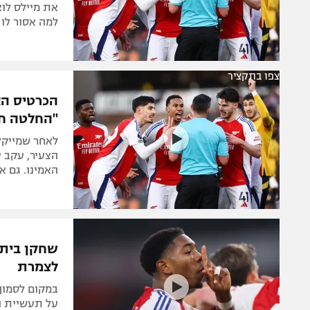
את מיילס לוא
למה אסור לו
צפו בתקציר
הכרטיס הא
"החלטה חס
לאחר שמייקל 
האמינו. גם א
שחקן בית 
לצמרת
במקום לסמוך 
על תעשיית ה