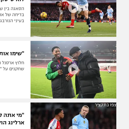
הסאגה בין ש
בדיחה של או
בעיני הנורבגי
"שימו אותי
חלוץ ארסנל 
שחקנים על "ח
צפו בתקציר
"מי אתה ל
ארלינג הול