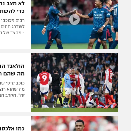
לא מצב נת
כדי להשתד
רבים מכוכבי 
לשדרג חוזים
- מהצד של ה
הולאנד הג
מה שהם רו
מה שהוא רוצה
זה". הקרב הב
כמו אלכסנ