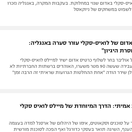
יס-סקלי באדום שנוי במחלוקת. בעקבות המקרה, באנגליה נזכרו
 לשפוט במשחקים של ניוקאסל
דום של לואיס-סקלי עורר סערה באנגליה:
רת היגיון"
אוליבר בחר לשלוף כרטיס אדום ישיר למיילס לואיס-סקלי
הצעיר, עקב עבירה שעשה 90 מטר משערו, האוהדים ברשתות החברתיות לא
לן שירר הודה "אחת ההחלטות הגרועות שראיתי זה הרבה זמן"
אמיתי: הדרך המיוחדת של מיילס לואיס סקלי
על סוכנים וסקאוטים, אימו של היהלום של ארסנל למדה בעצמה
ענף, השיגה תואר בעסקי כדורגל ואף הפכה לסוכנת מורשית