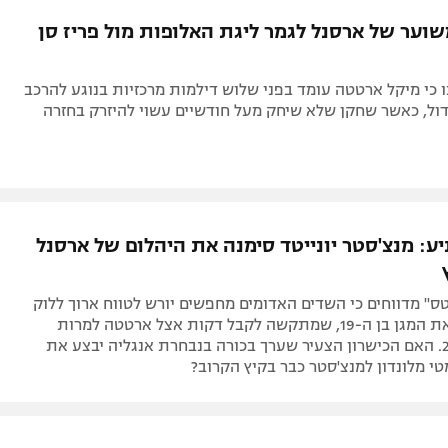
תל אביב
ליגה סינית
וער של ארסנל לגמר ליגת האלופות מול פריז סן
חיפה
ליגה ברזילאית
באר שבע
ליגות נוספות
ו כי מיקל ארטטה עומד בפני שלוש דילמות מרכזיות בנוגע להרכב
תניה
ול, כאשר שחקן שלא שיחק מעל חודשיים עשוי להיזרק בחזרה
דה
ע: מנצ'סטר יונייטד סימנה את היהלום של ארסנל
ס" מדווחים כי השדים האדומים מחפשים יורש לטווח ארוך ללוק
שואו וסימנו את המגן בן ה-19, שמתקשה לקבל דקות אצל ארטטה למרות
חוזה עד 2030. האם הכישרון הצעיר שערך בכורה בנבחרת אנגליה יבצע את
 מלונדון למנצ'סטר כבר בקיץ הקרוב?