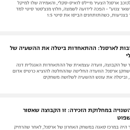
וכב ארסנל הצעיר מיילס לואיס-סקלי, והאמירה שלו למיקל
אר צנוע" - הפכה לידועה לשמצה, חלוץ מנצ'סטר סיטי למד
בצניעות, כשהתותחנים הביסו את סיטי 1:5
בות לארסנל: ההתאחדות ביטלה את ההשעיה של
י
 של הקבוצה, וועדה עצמאית של ההתאחדות האנגלית דנה
חקן ארסנל. הוועדה החליטה שההחלטה להוציא כרטיס אדום
, וביטלה את עונש ההשעיה לשלושה משחקים
נויה במחלוקת הזכירה: זו הקבוצה שאסור
שפוט
 היה במרכז סאגה במשחק האחרון של ארסנל, לאחר שהרחיק