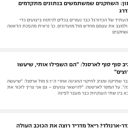
ון: השחקנים שמשתמשים בנתונים מתקדמים
רג
העתיד של הכדורגל כבר נעזרים בכלים לניתוח ביצועים כדי
 ולמצב את עצמם מחדש מול מועדונים. כך נראית מהפכת הדאטה
שחקנים
יב סוף סוף לארסנל: "הם השפילו אותי, שיעשו
צים"
כוכב סיטי שובר שתיקה ומגיב לחיקוי החגיגה אחרי ה־5:1 מול ארסנל: "שיעשה
". על המסר לארטטה: "להישאר צנועים – גם אני צריך לזכור את
א בין שתי הענקיות כבר מעבר לפינה
דר-ארנולד? ריאל מדריד רוצה את הכוכב העולה