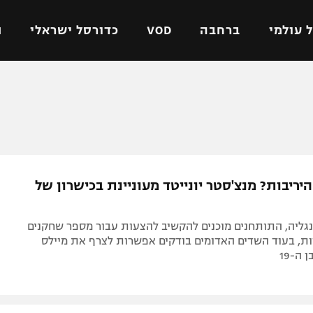
 עולמי
ברחבה
VOD
כדורסל ישראלי
ת
ל ישראלי
כדורגל עולמי
כדורסל ישראלי
על
ליגת האלופות
ליגת ווינר סל
אומית
ליגה אירופית
ליגה לאומית
וטו
ליגה אנגלית
כדורסל נשים
יריבות? מנצ'סטר יונייטד מעוניינת בכישרון של
ים
ליגה גרמנית
מכבי תל אביב
מדינה
ליגה ספרדית
הפועל חולון
נגליה, התותחנים מוכנים להקשיב להצעות עבור מספר שחקנים
ישראל
ליגה איטלקית
הפועל ירושלים
ות, בעוד השדים האדומים בודקים אפשרות לצרף את מיילס
 ה-19
יפה
ליגה צרפתית
דני אבדיה
רושלים
ליגה הולנדית
ל אביב
ליגה טורקית