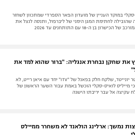
סקלי במוקד העניין של מועדון הפאר הספרדי שמתכוון לשחזר
שהובילה לחתימת המגן הימני של ליברפול, ותנסה לנצל את
 הכישרון בן ה-18 עם התותחנים עד 2026
קץ את שחקן נבחרת אנגליה: "ברור שהוא למד את
"
אגדת מנצ'סטר יונייטד, שלקח חלק בפאנל של "ITV" יחד עם איאן רייט, לא
כי מייליס לואיס-סקלי הוכשל באמת עבור השער הראשון של
ח עקיצה אל עבר יריבתו הישנה
ות נמשך: ארלינג הולאנד לא משחרר ממיילס
י