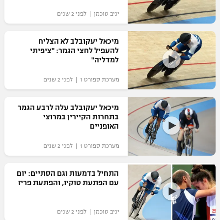
"מחצית בשכונה" – פודקאסט
יניב טוכמן | לפני 2 שנים
אופניים
מיכאל יעקובלב לא הצליח
ספורט מוטורי
משתתפים וזוכים בפרסים
להעפיל לחצי הגמר: "ציפיתי
למדליה"
כדורמים
תקנון משתתפים וזוכים בפרסים
טניס
מערכת ספורט 1 | לפני 2 שנים
פוטבול אמריקאי NFL
תקנון עבור פעילות אלקטרה
מיכאל יעקובלב עלה לרבע הגמר
גיימינג E-Sports
בייסבול MLB
בתחרות הקיירין במרוצי
תקנון עבור פעילות ספורט 1 – "מרלן"
האופניים
ספורט אתגרי ואקסטרים
תנאי שימוש
מערכת ספורט 1 | לפני 2 שנים
אומנויות לחימה
התחיל בדמעות וגם הסתיים: יום
מדיניות פרטיות
עם הפתעת טוקיו, והפתעת פריז
גיימינג E-Sports
תקנון פעילות ספורט 1
יניב טוכמן | לפני 2 שנים