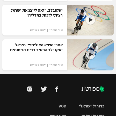
רשיון להקרנה פומבית לבית עסק
יעקובלב: "גאה לייצג את ישראל,
רציתי לזכות במדליה"
הצטרפות לחבילת הערוצים
יניב טוכמן | לפני 2 שנים
לוח דרושים – ג'ובנט
תגיות
אחרי השיא האולימפי: מיכאל
יעקובלב הפסיד בבית הניחומים
המגזין
יניב טוכמן | לפני 2 שנים
כדורגל ישראלי
VOD