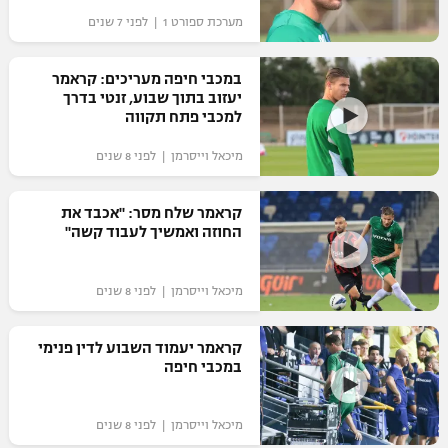
מערכת ספורט 1 | לפני 7 שנים
"מחצית בשכונה" – פודקאסט
אופניים
במכבי חיפה מעריכים: קראמר
ספורט מוטורי
משתתפים וזוכים בפרסים
יעזוב בתוך שבוע, זנטי בדרך
למכבי פתח תקווה
כדורמים
תקנון משתתפים וזוכים בפרסים
מיכאל וייסרמן | לפני 8 שנים
טניס
פוטבול אמריקאי NFL
תקנון עבור פעילות אלקטרה
קראמר שלח מסר: "אכבד את
גיימינג E-Sports
החוזה ואמשיך לעבוד קשה"
בייסבול MLB
תקנון עבור פעילות ספורט 1 – "מרלן"
ספורט אתגרי ואקסטרים
מיכאל וייסרמן | לפני 8 שנים
תנאי שימוש
אומנויות לחימה
קראמר יעמוד השבוע לדין פנימי
מדיניות פרטיות
במכבי חיפה
גיימינג E-Sports
תקנון פעילות ספורט 1
מיכאל וייסרמן | לפני 8 שנים