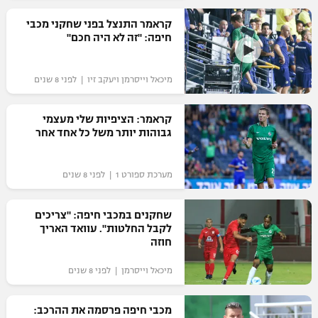
רשיון להקרנה פומבית לבית עסק
קראמר התנצל בפני שחקני מכבי
חיפה: "זה לא היה חכם"
הצטרפות לחבילת הערוצים
מיכאל וייסרמן ויעקב זיו | לפני 8 שנים
לוח דרושים – ג'ובנט
קראמר: הציפיות שלי מעצמי
תגיות
גבוהות יותר משל כל אחד אחר
המגזין
מערכת ספורט 1 | לפני 8 שנים
שחקנים במכבי חיפה: "צריכים
לקבל החלטות". עוואד האריך
חוזה
מיכאל וייסרמן | לפני 8 שנים
מכבי חיפה פרסמה את ההרכב: