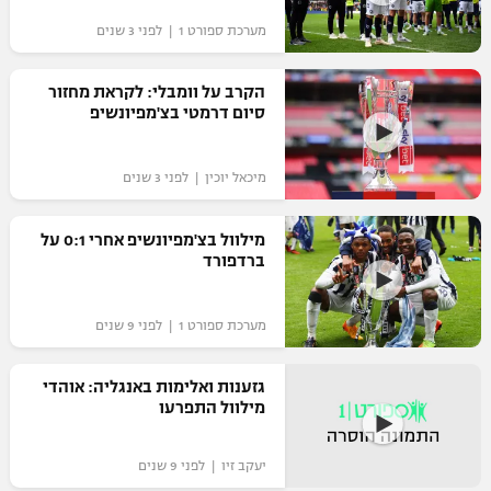
"מחצית בשכונה" – פודקאסט
מערכת ספורט 1 | לפני 3 שנים
אופניים
הקרב על וומבלי: לקראת מחזור
ספורט מוטורי
משתתפים וזוכים בפרסים
סיום דרמטי בצ'מפיונשיפ
כדורמים
תקנון משתתפים וזוכים בפרסים
טניס
מיכאל יוכין | לפני 3 שנים
פוטבול אמריקאי NFL
תקנון עבור פעילות אלקטרה
מילוול בצ'מפיונשיפ אחרי 0:1 על
גיימינג E-Sports
בייסבול MLB
ברדפורד
תקנון עבור פעילות ספורט 1 – "מרלן"
ספורט אתגרי ואקסטרים
תנאי שימוש
מערכת ספורט 1 | לפני 9 שנים
אומנויות לחימה
גזענות ואלימות באנגליה: אוהדי
מדיניות פרטיות
מילוול התפרעו
גיימינג E-Sports
תקנון פעילות ספורט 1
יעקב זיו | לפני 9 שנים