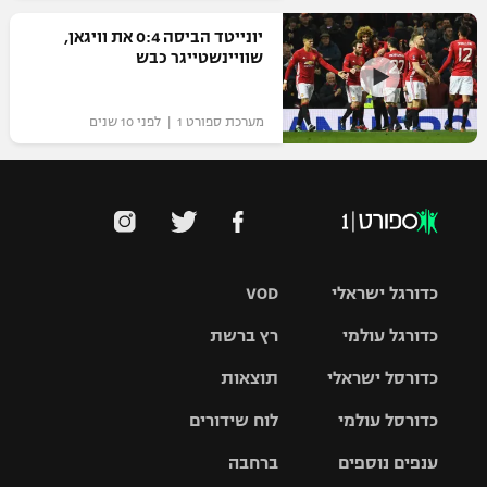
רשיון להקרנה פומבית לבית עסק
יונייטד הביסה 0:4 את וויגאן,
שוויינשטייגר כבש
הצטרפות לחבילת הערוצים
מערכת ספורט 1 | לפני 10 שנים
לוח דרושים – ג'ובנט
תגיות
המגזין
כדורגל ישראלי
VOD
כדורגל עולמי
רץ ברשת
ליגת העל
כדורסל ישראלי
תוצאות
ליגת
ליגה לאומית
האלופות
כדורסל עולמי
לוח שידורים
ליגת ווינר
סל
גביע הטוטו
ענפים נוספים
ברחבה
ליגה
NBA
אירופית