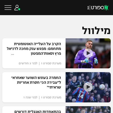
מילוול
כדורגל ישראלי
הקרב על העלייה האוטומטית
מתחמם: מפגש ענק מחכה לדניאל
פרץ וסאות'המפטון
ליגת העל
כדורגל עולמי
מערכת ספורט 1 | לפני 3 חודשים
ליגה לאומית
ליגת האלופות
החמרה בעונש השוער שאחראי
כדורסל ישראלי
ל"עבירה הכי חסרת אחריות
גביע הטוטו
שראיתי"
ליגה אירופית
ליגת ווינר סל
ליגיונרים
כדורסל עולמי
מערכת ספורט 1 | לפני שנה 1
ליגה אנגלית
ליגה לאומית
גביע המדינה
NBA
בהתאחדות האנגלית דורשים
ליגה גרמנית
ענפים נוספים