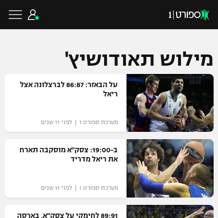
מילוש תאודושיץ'
כדורגל ישראלי
על הבאזר: 86:87 לברצלונה אצל
ריאל
ליגת העל
כדורגל עולמי
מערכת ספורט 1 | לפני 11 שנים
ליגה לאומית
ליגת האלופות
ב-19:00: צסק"א מוסקבה תארח
כדורסל ישראלי
את ריאל מדריד
גביע הטוטו
ליגה אירופית
ליגת ווינר סל
ליגיונרים
כדורסל עולמי
מערכת ספורט 1 | לפני 11 שנים
ליגה אנגלית
ליגה לאומית
גביע המדינה
NBA
89:91 לחימקי על צסק"א, בארסה
ליגה גרמנית
ענפים נוספים