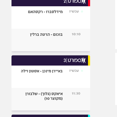
אופניים
עכשיו
מידלסברו - רקסהאם
ספורט מוטורי
כדורמים
פוטבול אמריקאי NFL
10:10
בוכום - הרטה ברלין
בייסבול MLB
ספורט אתגרי
ואקסטרים
אומנויות לחימה
גיימינג E-Sports
עכשיו
באיירן מינכן - אסטון וילה
11:30
איאקס (גלוך) - שלבורן
(מקוצר 10)