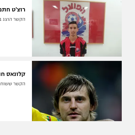
הפועל 
תקנון משתתפים וזוכים בפרסים
רוצ'ט חתם
הפועל 
תקנון עבור פעילות אלקטרה
הקשר הוצג ב
הפועל 
תקנון עבור פעילות ספורט 1 – "מרלן"
מכבי נ
טניס
בני יהו
גיימינג E-Sports
תנאי שימוש
קלונאס חו
מדיניות פרטיות
הקשר ששוחרר
תקנון פעילות ספורט 1
רשיון להקרנה פומבית לבית עסק
הצטרפות לחבילת הערוצים
לוח דרושים – ג'ובנט
תגיות
המגזין