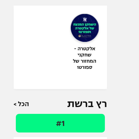
אלקטרה -
שחקני
המחזור של
ספורט1
רץ ברשת
הכל >
#1