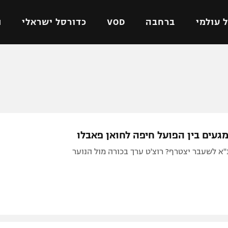
 עולמי
ברחבה
VOD
כדורסל ישראלי
ת
ל ישראלי
כדורגל עולמי
כדורסל ישראלי
על
ליגת האלופות
ליגת ווינר סל
אומית
ליגה אירופית
ליגה לאומית
וטו
ליגה אנגלית
כדורסל נשים
געים בין הפועל חיפה לחואן פאבלו
ים
ליגה גרמנית
מכבי תל אביב
א לשעבר יצטרף? רוצ'ט ערך בכורה מול הנוער
מדינה
ליגה ספרדית
הפועל חולון
ישראל
ליגה איטלקית
הפועל ירושלים
יפה
ליגה צרפתית
דני אבדיה
רושלים
ליגה הולנדית
ל אביב
ליגה טורקית