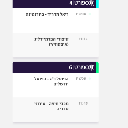
עכשיו
ריאל מדריד - פיורנטינה
11:15
סיפורי הפרמיירליג
(איפסוויץ')
עכשיו
הפועל ר"ג - הפועל
ירושלים
11:45
מכבי חיפה - עירוני
טבריה