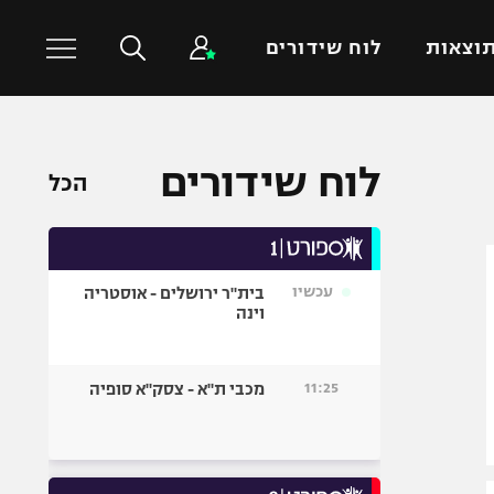
וצאות
לוח שידורים
כדורסל עולמי
ענפים נוספים
לוח שידורים
הכל
NBA
טניס
יורוליג
כדוריד
יורוקאפ
כדורעף
עכשיו
בית"ר ירושלים - אוסטריה
שחייה
וינה
ג'ודו
אגרוף
11:25
מכבי ת"א - צסק"א סופיה
ספורט אולימפי
UFC
היאבקות WWE