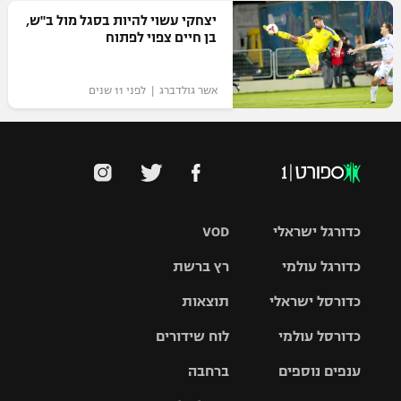
יצחקי עשוי להיות בסגל מול ב"ש,
בן חיים צפוי לפתוח
אשר גולדברג | לפני 11 שנים
כדורגל ישראלי
VOD
כדורגל עולמי
רץ ברשת
ליגת העל
כדורסל ישראלי
תוצאות
ליגת
ליגה לאומית
האלופות
כדורסל עולמי
לוח שידורים
ליגת ווינר
סל
גביע הטוטו
ענפים נוספים
ברחבה
ליגה
NBA
אירופית