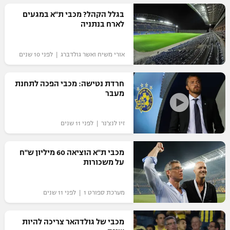
רשיון להקרנה פומבית לבית עסק
בגלל הקהל? מכבי ת"א במגעים
לארח בנתניה
הצטרפות לחבילת הערוצים
אורי משיח ואשר גולדברג | לפני 10 שנים
לוח דרושים – ג'ובנט
חרדת נטישה: מכבי הפכה לתחנת
תגיות
מעבר
המגזין
זיו לנצ'נר | לפני 11 שנים
מכבי ת"א הוציאה 60 מיליון ש"ח
על משכורות
מערכת ספורט 1 | לפני 11 שנים
מכבי של גולדהאר צריכה להיות