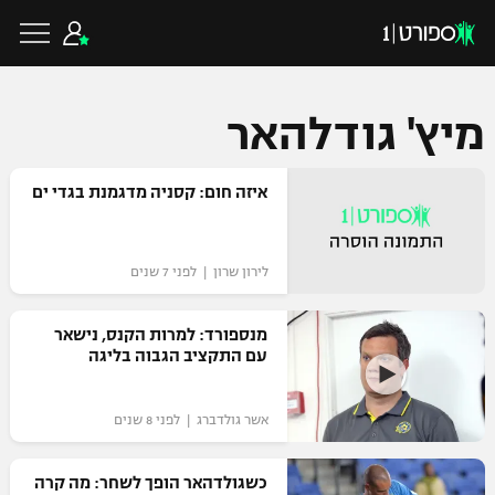
מיץ' גודלהאר
כדורגל ישראלי
איזה חום: קסניה מדגמנת בגדי ים
ליגת העל
כדורגל עולמי
לירון שרון | לפני 7 שנים
ליגה לאומית
ליגת האלופות
מנספורד: למרות הקנס, נישאר
כדורסל ישראלי
עם התקציב הגבוה בליגה
גביע הטוטו
ליגה אירופית
ליגת ווינר סל
ליגיונרים
כדורסל עולמי
אשר גולדברג | לפני 8 שנים
ליגה אנגלית
ליגה לאומית
גביע המדינה
כשגולדהאר הופך לשחר: מה קרה
NBA
ליגה גרמנית
ענפים נוספים