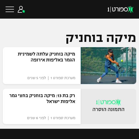
מיקה בוחניק
כדורגל ישראלי
מיקה בוחניק עלתה לשמינית
הגמר באליפות אירופה
ליגת העל
כדורגל עולמי
מערכת ספורט 1 | לפני 5 שנים
ליגה לאומית
ליגת האלופות
רק בת 13: מיקה בוחניק בחצי גמר
כדורסל ישראלי
אליפות ישראל
גביע הטוטו
ליגה אירופית
ליגת ווינר סל
ליגיונרים
כדורסל עולמי
מערכת ספורט 1 | לפני 6 שנים
ליגה אנגלית
ליגה לאומית
גביע המדינה
NBA
ליגה גרמנית
ענפים נוספים