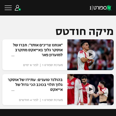
מיקה חודטס
כדורגל ישראלי
"אנחנו צריכים אותו": חברו של
אוסקר גלוך באייאקס מתקרב
למועדון פאר
ליגת העל
כדורגל עולמי
מערכת ספורט 1 | לפני 6 ימים
ליגה לאומית
ליגת האלופות
בהולנד טוענים: עתידו של אוסקר
כדורסל ישראלי
גלוך תלוי בכוכב הכי גדול של
גביע הטוטו
אייאקס
ליגה אירופית
ליגת ווינר סל
ליגיונרים
כדורסל עולמי
מערכת ספורט 1 | לפני 4 חודשים
ליגה אנגלית
ליגה לאומית
גביע המדינה
NBA
ליגה גרמנית
ענפים נוספים