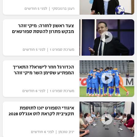
"מחצית בשכונה" – פודקאסט
רענן ברנובסקי | לפני 5 חודשים
אופניים
צעד ראשון לחזרה: מיקי זוהר
ספורט מוטורי
משתתפים וזוכים בפרסים
מבקש פתרון להטסת ספורטאים
כדורמים
תקנון משתתפים וזוכים בפרסים
טניס
מערכת ספורט 1 | לפני 5 חודשים
פוטבול אמריקאי NFL
תקנון עבור פעילות אלקטרה
הכדורגל חוזר לישראל? התאריך
גיימינג E-Sports
בייסבול MLB
המפתיע שסימן השר מיקי זוהר
תקנון עבור פעילות ספורט 1 – "מרלן"
ספורט אתגרי ואקסטרים
תנאי שימוש
מערכת ספורט 1 | לפני 6 חודשים
אומנויות לחימה
איגודי הספורט יזכו לתוספת
מדיניות פרטיות
תקציבית לקראת לוס אנג'לס 2028
גיימינג E-Sports
תקנון פעילות ספורט 1
יניב טוכמן | לפני 6 חודשים