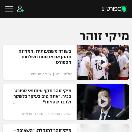
מיקי זוהר
כדורגל ישראלי
בשורה משמעותית: המדינה
תממן את אבטחת משלחות
הספורט
ליגת העל
כדורגל עולמי
שלמה וייס | לפני 2 חודשים
ליגה לאומית
ליגת האלופות
מיקי זוהר תקף עיתונאי ספורט
כדורסל ישראלי
בכיר: "אתה טוב בעיקר בלשקר
גביע הטוטו
ולדבר שטויות"
ליגה אירופית
ליגת ווינר סל
ליגיונרים
כדורסל עולמי
מערכת ספורט 1 | לפני 3 חודשים
ליגה אנגלית
ליגה לאומית
גביע המדינה
NBA
מיקי זוהר למנהלת: "השאיפה -
ליגה גרמנית
ענפים נוספים