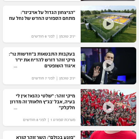
רשיון להקרנה פומבית לבית עסק
"הניצחון הגדול על אויבינו":
מתחם הספורט החדש של נחל עוז
הצטרפות לחבילת הערוצים
יניב טוכמן | לפני 6 חודשים
לוח דרושים – ג'ובנט
תגיות
בעקבות התבטאות ב"חדשות 12":
מיקי זוהר דורש להדיח את יו"ר
איגוד השופטים
המגזין
יניב טוכמן | לפני 7 חודשים
מיקי זוהר: "שלטי כהנא? אין לי
בעיה, אבל 'בג"ץ חלאות' זה מדרון
חלקלק"
מערכת ספורט 1 | לפני 8 חודשים
"פוגע בכולם": השר זוהר קורא