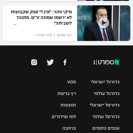
מיקי זוהר: "אין לי ספק שקבוצות
לא ירשמו שמונה זרים. מתנגד
לשביתה"
יניב טוכמן | לפני שנה 1
כדורגל ישראלי
VOD
כדורגל עולמי
רץ ברשת
ליגת העל
כדורסל ישראלי
תוצאות
ליגת
ליגה לאומית
האלופות
כדורסל עולמי
לוח שידורים
ליגת ווינר
סל
גביע הטוטו
ענפים נוספים
ברחבה
ליגה
NBA