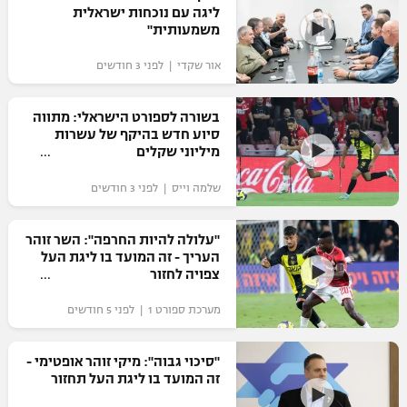
ליגה עם נוכחות ישראלית
כדורסל נשים
נבחרת ישראל
משמעותית"
יורוליג
ליגה ספרדית
טניס
VOD
מכבי תל אביב
מכבי חיפה
אור שקדי | לפני 3 חודשים
יורוקאפ
ליגה איטלקית
כדוריד
הפועל חולון
בית"ר ירושלים
בשורה לספורט הישראלי: מתווה
רץ ברשת
ליגה צרפתית
סיוע חדש בהיקף של עשרות
כדורעף
הפועל ירושלים
מיליוני שקלים
מכבי תל אביב
ליגה הולנדית
שחייה
תוצאות
שלמה וייס | לפני 3 חודשים
דני אבדיה
הפועל תל אביב
ליגה טורקית
ג'ודו
"עלולה להיות החרפה": השר זוהר
הפועל חיפה
לוח שידורים
העריך - זה המועד בו ליגת העל
ליגה סינית
אגרוף
צפויה לחזור
הפועל באר שבע
ליגה ברזילאית
ברחבה
מערכת ספורט 1 | לפני 5 חודשים
ספורט אולימפי
מכבי נתניה
ליגות נוספות
UFC
"סיכוי גבוה": מיקי זוהר אופטימי -
"מעל הליגה" – פודקאסט
בני יהודה
זה המועד בו ליגת העל תחזור
היאבקות WWE