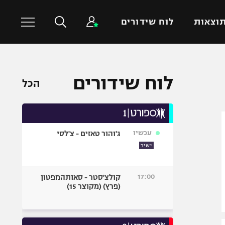
וצאות
לוח שידורים
כדורסל עולמי
ענפים נוספים
לוח שידורים
הכל
NBA
טניס
יורוליג
כדוריד
יורוקאפ
כדורעף
עכשיו
ג'והור טאזים - צ'לסי
שחייה
ישיר
ג'ודו
אגרוף
17:00
קולצ'סטר - סאותהמפטון
(פרץ) (מקוצר 15)
ספורט אולימפי
UFC
היאבקות WWE