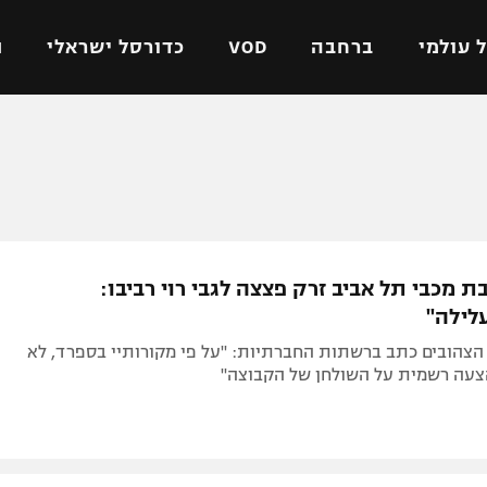
 עולמי
ברחבה
VOD
כדורסל ישראלי
ת
ל ישראלי
כדורגל עולמי
כדורסל ישראלי
על
ליגת האלופות
ליגת ווינר סל
אומית
ליגה אירופית
ליגה לאומית
וטו
ליגה אנגלית
כדורסל נשים
ת מכבי תל אביב זרק פצצה לגבי רוי רביבו:
ים
ליגה גרמנית
מכבי תל אביב
לילה"
מדינה
ליגה ספרדית
הפועל חולון
הצהובים כתב ברשתות החברתיות: "על פי מקורותיי בספרד, לא
ישראל
ליגה איטלקית
הפועל ירושלים
צעה רשמית על השולחן של הקבוצה"
יפה
ליגה צרפתית
דני אבדיה
רושלים
ליגה הולנדית
ל אביב
ליגה טורקית