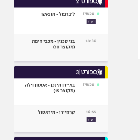
אופניים
עכשיו
ליברפול - מונאקו
ספורט מוטורי
ישיר
כדורמים
פוטבול אמריקאי NFL
18:30
בני סכנין - מכבי חיפה
בייסבול MLB
(מקוצר 10)
ספורט אתגרי
ואקסטרים
אומנויות לחימה
גיימינג E-Sports
עכשיו
באיירן מינכן - אסטון וילה
(מקוצר 15)
16:55
קרוזיירו - מיראסול
ישיר