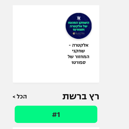
אלקטרה -
שחקני
המחזור של
ספורט1
רץ ברשת
הכל >
#1