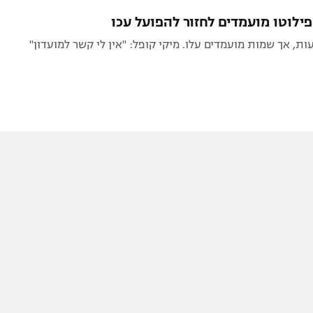
תל אביב
ליגה סינית
ילוטו מועמדים לחזור להפועל עכו
חיפה
ליגה ברזילאית
ת, אך שמות מועמדים עלו. מיקי קופל: "אין לי קשר למועדון"
באר שבע
ליגות נוספות
תניה
דה