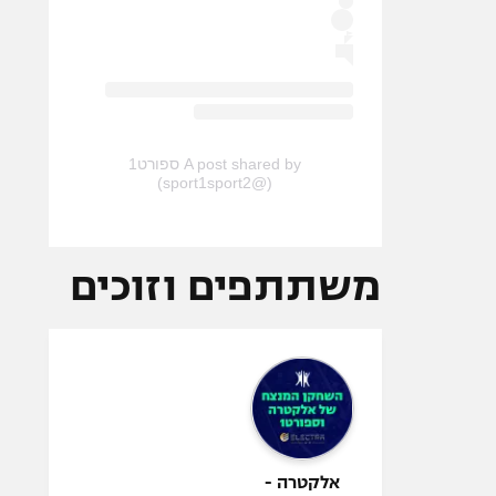
A post shared by ספורט1
(@sport1sport2)
משתתפים וזוכים
אלקטרה -