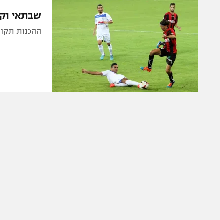
הפועל 
תקנון משתתפים וזוכים בפרסים
שבתאי וקפ
הפועל 
תקנון עבור פעילות אלקטרה
ההכנות תקועו
הפועל 
תקנון עבור פעילות ספורט 1 – "מרלן"
מכבי נ
טניס
בני יהו
גיימינג E-Sports
תנאי שימוש
מדיניות פרטיות
תקנון פעילות ספורט 1
רשיון להקרנה פומבית לבית עסק
הצטרפות לחבילת הערוצים
לוח דרושים – ג'ובנט
תגיות
המגזין