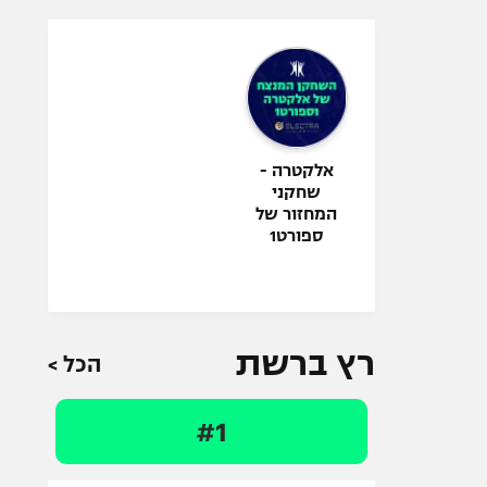
אלקטרה -
שחקני
המחזור של
ספורט1
רץ ברשת
הכל >
#1