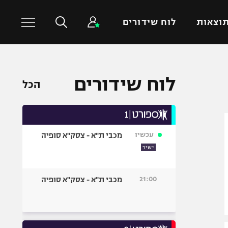
וצאות
לוח שידורים
כדורסל עולמי
ענפים נוספים
לוח שידורים
הכל
NBA
טניס
יורוליג
כדוריד
יורוקאפ
כדורעף
עכשיו
מכבי ת"א - צסק"א סופיה
שחייה
ישיר
ג'ודו
אגרוף
21:00
מכבי ת"א - צסק"א סופיה
ספורט אולימפי
UFC
היאבקות WWE