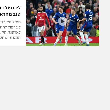
הפועל 
תקנון משתתפים וזוכים בפרסים
ליברפול רו
הפועל 
טוב מחראפ
תקנון עבור פעילות אלקטרה
הפועל 
תקנון עבור פעילות ספורט 1 – "מרלן"
מיקל חאורגי
מכבי נ
ליברפול לחיז
טניס
בני יהו
ההגנתי שחסר 
גיימינג E-Sports
תנאי שימוש
מדיניות פרטיות
תקנון פעילות ספורט 1
רשיון להקרנה פומבית לבית עסק
הצטרפות לחבילת הערוצים
לוח דרושים – ג'ובנט
תגיות
המגזין