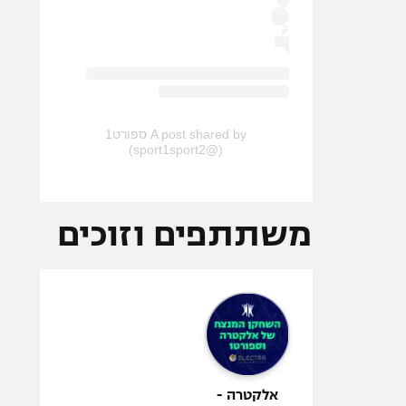
A post shared by ספורט1
(@sport1sport2)
משתתפים וזוכים
אלקטרה -