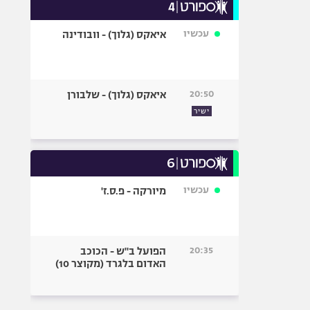
עכשיו
איאקס (גלוך) - וובודינה
20:50
איאקס (גלוך) - שלבורן
ישיר
עכשיו
מיורקה - פ.ס.ז'
20:35
הפועל ב"ש - הכוכב
האדום בלגרד (מקוצר 10)