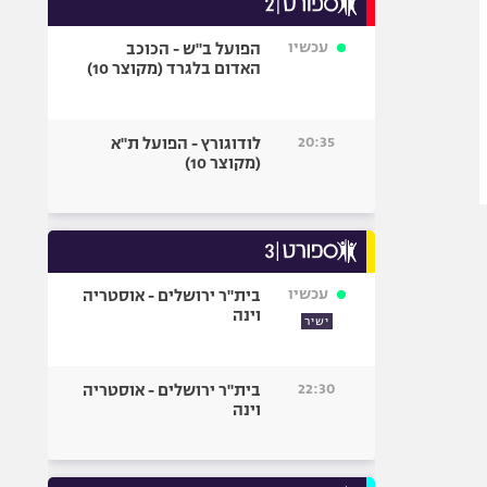
אופניים
עכשיו
הפועל ב"ש - הכוכב
ספורט מוטורי
האדום בלגרד (מקוצר 10)
כדורמים
פוטבול אמריקאי NFL
20:35
לודוגורץ - הפועל ת"א
בייסבול MLB
(מקוצר 10)
ספורט אתגרי
ואקסטרים
אומנויות לחימה
גיימינג E-Sports
עכשיו
בית"ר ירושלים - אוסטריה
וינה
ישיר
22:30
בית"ר ירושלים - אוסטריה
וינה