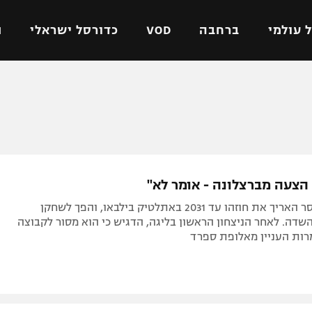
 עולמי
ברחבה
VOD
כדורסל ישראלי
ת
ל ישראלי
כדורגל עולמי
כדורסל ישראלי
על
ליגת האלופות
ליגת ווינר סל
אומית
ליגה אירופית
ליגה לאומית
וטו
ליגה אנגלית
כדורסל נשים
הצעה מברצלונה - אומר לא"
ים
ליגה גרמנית
מכבי תל אביב
מיקל חאורגיסר האריך את חוזהו עד 2031 באתלטיק בילבאו, והפך לשחקן
מדינה
ליגה ספרדית
הפועל חולון
שדה. לאחר הניצחון הראשון בליגה, הדגיש כי הוא מסור לקבוצה
ות העניין מאלופת ספרד
ישראל
ליגה איטלקית
הפועל ירושלים
יפה
ליגה צרפתית
דני אבדיה
רושלים
ליגה הולנדית
ל אביב
ליגה טורקית