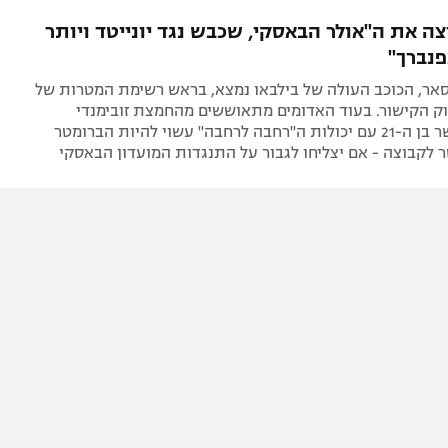
תל אביב
ליגה סינית
צה את ה"אולר הבאסקי, שכבש נגד יונייטד ויותר
חיפה
ליגה ברזילאית
נברך"
באר שבע
ליגות נוספות
סאר, הכוכב העולה של בילבאו נמצא, בראש רשימת המטרות של
תניה
וק הקישור. בעוד האדומים מתאוששים מהחמצת זובימנדי
לארסנל, הקשר בן ה-21 עם יכולות ה"רחבה לרחבה" עשוי להיות הברומטר
דה
לקבוצה - אם יצליחו לגבור על התנגדות המועדון הבאסקי