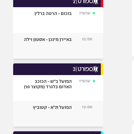
אופניים
עכשיו
בוכום - הרטה ברלין
ספורט מוטורי
כדורמים
פוטבול אמריקאי NFL
12:00
באיירן מינכן - אסטון וילה
בייסבול MLB
ספורט אתגרי
ואקסטרים
אומנויות לחימה
גיימינג E-Sports
עכשיו
הפועל ב"ש - הכוכב
האדום בלגרד (מקוצר 10)
12:00
הפועל ת"א - קטוביץ