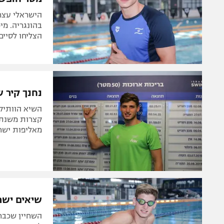
בהונגריה. מי
הצליחו לסיים
נחנך קיר ש
מאליפות ישרא
שיאים ישראלי