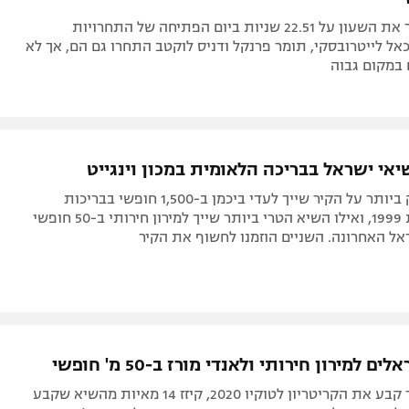
הישראלי עצר את השעון על 22.51 שניות ביום הפתיחה של התחרויות
כאל לייטרובסקי, תומר פרנקל ודניס לוקטב התחרו גם הם, אך לא
 במקום גבוה
יאי ישראל בבריכה הלאומית במכון וינגייט
השיא הוותיק ביותר על הקיר שייך לעדי ביכמן ב-1,500 חופשי בבריכות
קצרות משנת 1999, ואילו השיא הטרי ביותר שייך למירון חירותי ב-50 חופשי
ל האחרונה. השניים הוזמנו לחשוף את הקיר
ם למירון חירותי ולאנדי מורז ב-50 מ' חופשי
השחיין שכבר קבע את הקריטריון לטוקיו 2020, קיזז 14 מאיות מהשיא שקבע