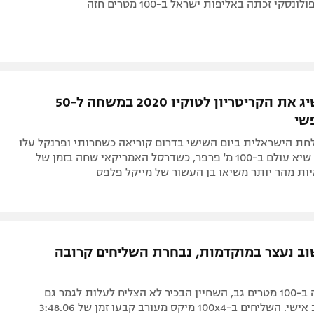
נסקי זכתה באליפות ישראל ב-100 מטרים חזה
חירותי השיג את הקריטריון לטוקיו 2020 במשחה ל-50
שי
ת הישראלית ביום השישי בדרום קוריאה כשחרותי ופרנקל עלו
לחצאי הגמר. שיא עולם ב-100 מ' פרפר, כשדרסל האמריקאי שחה בזמן של
וב נעצר במוקדמות, נבחרת השליחים קרובה
אחרי האכזבה ב-100 מטרים גב, השחיין הבכיר לא הצליח לעלות לגמר גם
ב-200 מעורב אישי. השליחים ב-100x4 מיקס מעורב קבעו זמן של 3:48.06