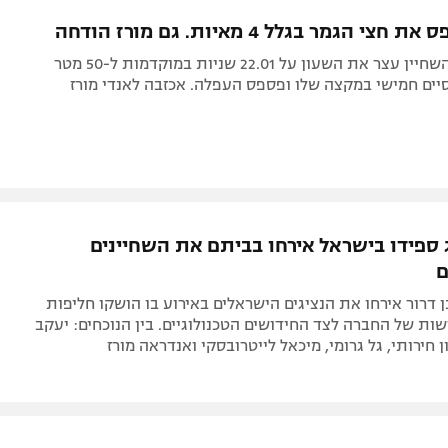
תל אביב
ליגה סינית
י הגמר בגלל 4 מאיות. גם מורז הודחה
חיפה
ליגה ברזילאית
כל כך קרוב: השחיין עצר את השעון על 22.01 שניות במוקדמות ל-50 מטר
באר שבע
ליגות נוספות
יים חמישי במקצה שלו ופספס העפלה. אכזבה לאנדי מורז
תניה
דה
 ספידו בישראל אירחו בביתם את השחיינים
ם
בן דרור אירחו את הנציגים הישראלים באירוע בו הושקו חליפות
ת של החברה לצד החידושים הטכנולוגיים. בין הנוכחים: יעקב
ן חירותי, גל גרומי, מיכאל לייטרובסקי ואנדראה מורז