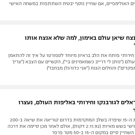
ים האולימפיים, אם שחיין נוסף יבטיח השתתפות במשחה האישי
צח שיאן עולם באימון, למה שלא אנצח אותו
השחיין מירון חירותי פותח את הלב בראיון מיוחד לספורט1 על איך זה להתאמן
ולם ("נותן לי דרייב כשמאמינים בי"), הקשיים עם הצבא ("צריך
דים") והחלום הגנוז ("אני כדורגלן מבוזבז")
לים לגורבנקו וחירותי באליפות העולם, נעצרו
השחיינית בת ה-15 שיפרה בשלב המוקדמות בדרום קוריאה את שיאה ב-200
מטר מעורב אישי בשש מאיות (2:11.92 דקות), אולם לאחר מכן סיימה את דרכה