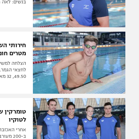
בנשים: לאה פולו
מטרים חופ
הצלחה למשלח
49.50, 32 מאיות מהר יותר משיאו בן העשור של מייקל פלפס
טומרקין ש
לטוקיו