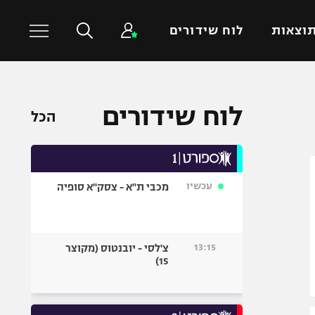
וצאות
לוח שידורים
כדורסל עולמי
ענפים נוספים
לוח שידורים
הכל
NBA
טניס
יורוליג
כדוריד
יורוקאפ
כדורעף
עכשיו
מכבי ת"א - צסק"א סופיה
שחייה
ג'ודו
אגרוף
13:15
צ'לסי - יובנטוס (מקוצר
15)
ספורט אולימפי
UFC
היאבקות WWE