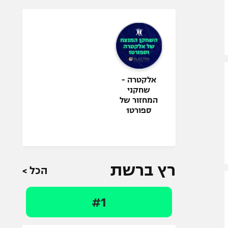
אלקטרה -
שחקני
המחזור של
ספורט1
רץ ברשת
הכל >
#1