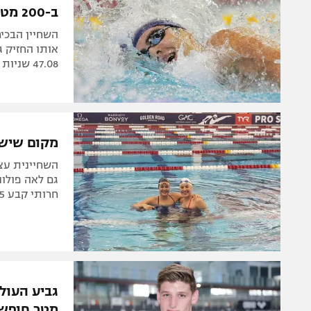
ב-200 מטרים חזה
47.08 שניות ושיפר את השיא שהוא עצמו קבע
מקום שישי לאנס
גם לאה פולונ
חרותי קבע 50.75 שניות ב-100 חופשי ויצח את גמר ד'
מטר חופשי