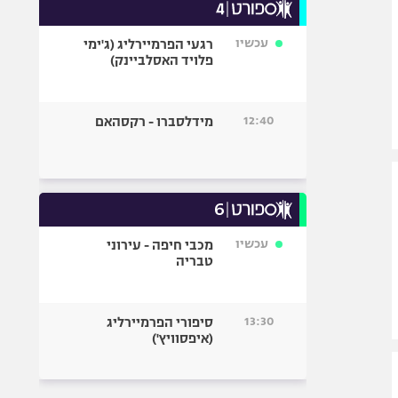
עכשיו
רגעי הפרמיירליג (ג'ימי
פלויד האסלביינק)
12:40
מידלסברו - רקסהאם
עכשיו
מכבי חיפה - עירוני
טבריה
13:30
סיפורי הפרמיירליג
(איפסוויץ')