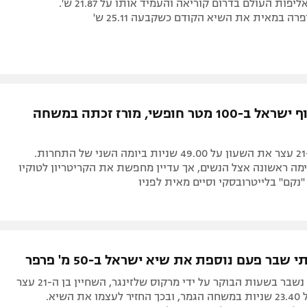
לפני שבוע באליפות העולם בדרום קוריאה והעמיד אותו על 21.87 ש'.
ה במאית את השיא הקודם כשקבעה 25.11 ש'
חירותי אלוף ישראל ב-100 מטר חופשי, מורז זכתה במשחה
השחיין בן ה-21 עצר את השעון על 49.00 שניות ביומה השני של התחרות.
מה ראשונה אצל הנשים, אך עדיין מחפשת את הקריטריון לטוקיו
י שבר פעם נוספת את שיא ישראל ב-50 מ' פרפר
לאחר ששיאו נשבר בשעות הבוקר על ידי מרקוס שלזינגר, השחיין בן ה-21 עצר
את השעון על 23.40 שניות במשחה הגמר, ובכך החזיר לעצמו את השיא.