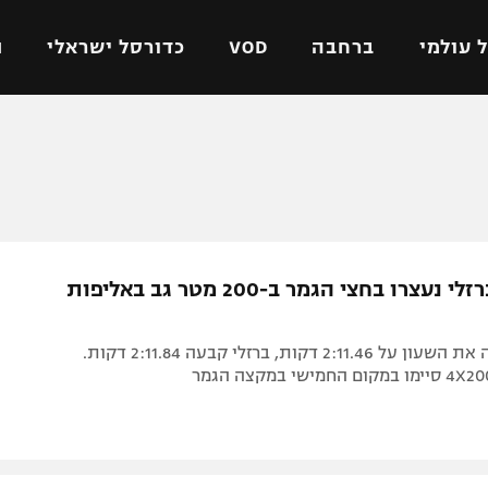
 עולמי
ברחבה
VOD
כדורסל ישראלי
ת
ל ישראלי
כדורגל עולמי
כדורסל ישראלי
על
ליגת האלופות
ליגת ווינר סל
אומית
ליגה אירופית
ליגה לאומית
וטו
ליגה אנגלית
כדורסל נשים
גורבנקו וברזלי נעצרו בחצי הגמר ב-200 מטר גב באליפות
ים
ליגה גרמנית
מכבי תל אביב
מדינה
ליגה ספרדית
הפועל חולון
גורבנקו עצרה את השעון על 2:11.46 דקות, ברזלי קבעה 2:11.84 דקות.
ישראל
ליגה איטלקית
הפועל ירושלים
יפה
ליגה צרפתית
דני אבדיה
רושלים
ליגה הולנדית
ל אביב
ליגה טורקית