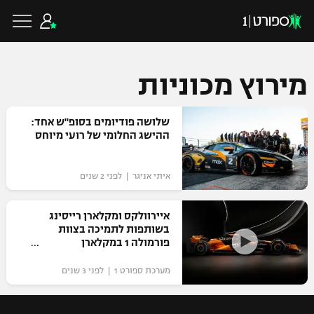
מירוץ מכוניות
כדורגל ישראלי
שלושה פודיומים בסופ"ש אחד:
ההישג החלומי של רועי מיוחס
ליגת העל
כדורגל עולמי
איתי אניגר | לפני 2 שנים
ליגה לאומית
ליגת האלופות
איירוולקס ומקלארן רייסינג
כדורסל ישראלי
בשותפות לתמיכה בצוות
גביע הטוטו
פורמולה 1 במקלארן
ליגה אירופית
ליגת ווינר סל
ליגיונרים
כדורסל עולמי
מערכת ספורט 1 | לפני 3 שנים
ליגה אנגלית
ליגה לאומית
גביע המדינה
NBA
ליגה גרמנית
ענפים נוספים