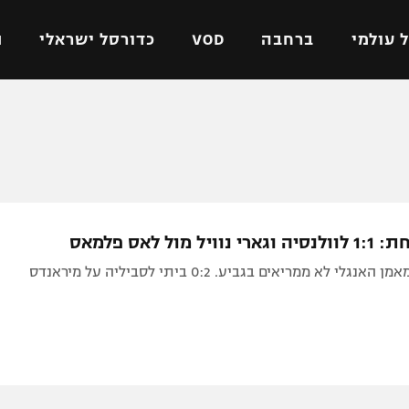
 עולמי
ברחבה
VOD
כדורסל ישראלי
ת
ל ישראלי
כדורגל עולמי
כדורסל ישראלי
על
ליגת האלופות
ליגת ווינר סל
אומית
ליגה אירופית
ליגה לאומית
וטו
ליגה אנגלית
כדורסל נשים
יל מול לאס פלמאס
ים
ליגה גרמנית
מכבי תל אביב
לי לא ממריאים בגביע. 0:2 ביתי לסביליה על מיראנדס
מדינה
ליגה ספרדית
הפועל חולון
ישראל
ליגה איטלקית
הפועל ירושלים
יפה
ליגה צרפתית
דני אבדיה
רושלים
ליגה הולנדית
ל אביב
ליגה טורקית