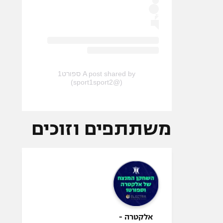
A post shared by ספורט1
(@sport1sport2)
משתתפים וזוכים
אלקטרה -