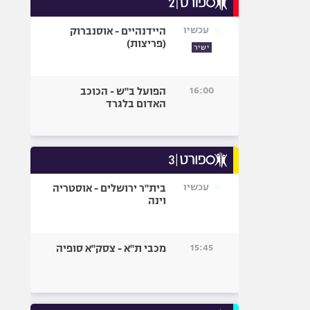
אופניים
עכשיו
היידנהיים - אוסנברוק
ספורט מוטורי
(פריצות)
ישיר
כדורמים
פוטבול אמריקאי NFL
16:00
הפועל ב"ש - הכוכב
בייסבול MLB
האדום בלגרד
ספורט אתגרי
ואקסטרים
אומנויות לחימה
גיימינג E-Sports
עכשיו
בית"ר ירושלים - אוסטריה
וינה
15:45
מכבי ת"א - צסק"א סופיה