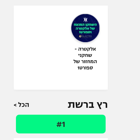
אלקטרה -
שחקני
המחזור של
ספורט1
רץ ברשת
הכל >
#1