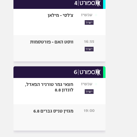
עכשיו
צ'לסי - מילאן
ישיר
16:55
ווסט האם - פורטסמות
ישיר
עכשיו
חצאי גמר טורניר הפאדל,
לונדון 8.8
ישיר
19:00
מגזין טניס גברים 6.8