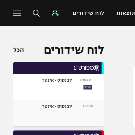
וצאות
לוח שידורים
כדורסל עולמי
ענפים נוספים
לוח שידורים
הכל
NBA
טניס
יורוליג
כדוריד
יורוקאפ
כדורעף
עכשיו
יובנטוס - אינטר
שחייה
ישיר
ג'ודו
אגרוף
16:00
יובנטוס - אינטר
ספורט אולימפי
UFC
היאבקות WWE