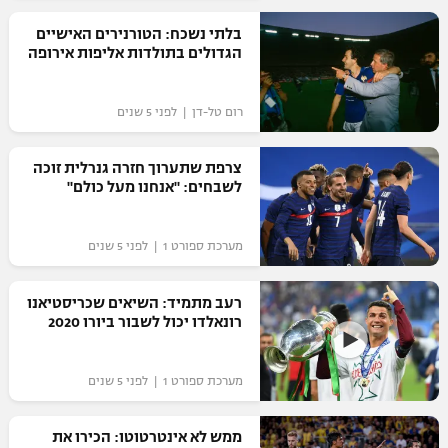
רשיון להקרנה פומבית לבית עסק
בלתי נשכח: הטורנירים האישיים
הגדולים בתולדות אליפות אירופה
הצטרפות לחבילת הערוצים
רום טל-דן | לפני 5 שנים
לוח דרושים – ג'ובנט
צרפת שתערוך חזרה גנרלית זוכה
תגיות
לשבחים: "אנחנו מעל כולם"
המגזין
מערכת ספורט 1 | לפני 5 שנים
רעב מתמיד: השיאים שכריסטיאנו
רונאלדו יכול לשבור ביורו 2020
מערכת ספורט 1 | לפני 5 שנים
ממש לא אינטרטוטו: הכירו את