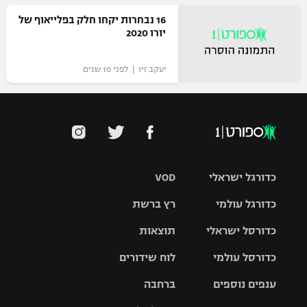
16 נבחרות יקחו חלק בפלייאוף של
יורו 2020
יעקב זיו | לפני 10 שנים
כדורגל ישראלי
VOD
כדורגל עולמי
רץ ברשת
ליגת העל
כדורסל ישראלי
תוצאות
ליגת
ליגה לאומית
האלופות
כדורסל עולמי
לוח שידורים
ליגת ווינר
סל
גביע הטוטו
ענפים נוספים
ברחבה
ליגה
NBA
אירופית