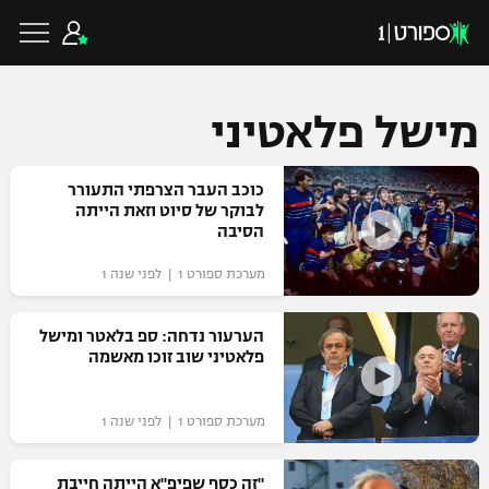
מישל פלאטיני
כדורגל ישראלי
כוכב העבר הצרפתי התעורר
לבוקר של סיוט וזאת הייתה
הסיבה
ליגת העל
כדורגל עולמי
מערכת ספורט 1 | לפני שנה 1
ליגה לאומית
ליגת האלופות
הערעור נדחה: ספ בלאטר ומישל
כדורסל ישראלי
פלאטיני שוב זוכו מאשמה
גביע הטוטו
ליגה אירופית
ליגת ווינר סל
ליגיונרים
כדורסל עולמי
מערכת ספורט 1 | לפני שנה 1
ליגה אנגלית
ליגה לאומית
גביע המדינה
NBA
"זה כסף שפיפ"א הייתה חייבת
ליגה גרמנית
ענפים נוספים