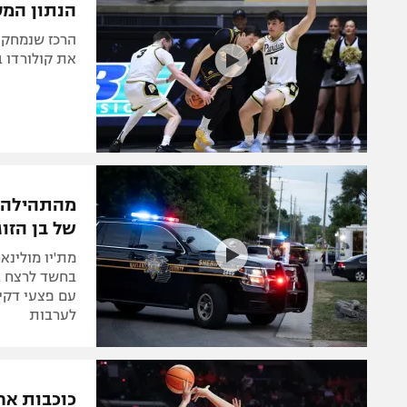
הנתון המע
הרכז שנמחק מ
את קולורדו ב
מהתהילה ל
של בן הזו
בחשד לרצח ב
לערבות
כוכבות אח