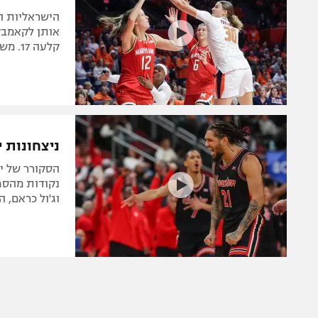
הישראליות ה
קלעה 17. משחקים מצוינים ליואב ברמן ורומי לוי
ניצחונות 
נקודות מהספס
וג'ול כראם, 