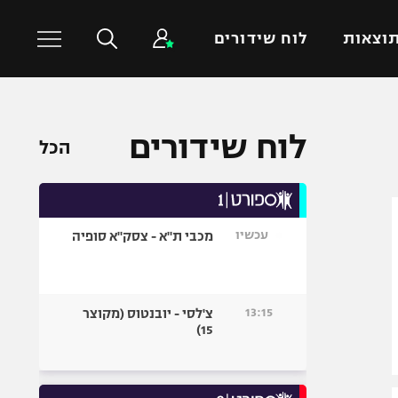
וצאות
לוח שידורים
כדורסל עולמי
ענפים נוספים
לוח שידורים
הכל
NBA
טניס
יורוליג
כדוריד
יורוקאפ
כדורעף
עכשיו
מכבי ת"א - צסק"א סופיה
שחייה
ג'ודו
אגרוף
13:15
צ'לסי - יובנטוס (מקוצר
15)
ספורט אולימפי
UFC
היאבקות WWE