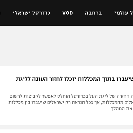
 עולמי
ברחבה
VOD
כדורסל ישראלי
ת
ל ישראלי
כדורגל עולמי
כדורסל ישראלי
על
ליגת האלופות
ליגת ווינר סל
אומית
ליגה אירופית
ליגה לאומית
וטו
ליגה אנגלית
כדורסל נשים
יעברו בתוך המכללות יוכלו לחזור העונה לליגת
ים
ליגה גרמנית
מכבי תל אביב
מדינה
ליגה ספרדית
הפועל חולון
 החזרה של ליגת העל בכדורסל הוחלט לאפשר לקבוצות לרשום
ישראל
ליגה איטלקית
הפועל ירושלים
ים מהמכללות, אך ככל הנראה רק ישראלים שיעברו בין מכללות
 את המהלך
יפה
ליגה צרפתית
דני אבדיה
רושלים
ליגה הולנדית
ל אביב
ליגה טורקית