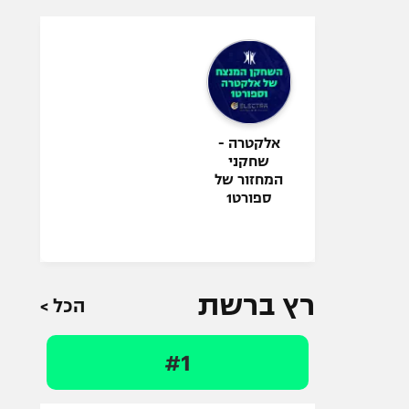
אלקטרה -
שחקני
המחזור של
ספורט1
רץ ברשת
הכל >
#1