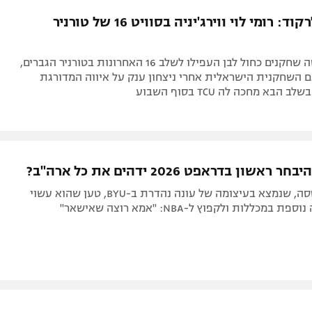
תל אביב
ליגה סינית
ממשיכה לרקוד: רומי לוי ווירג'יניה בסוויט 16 של טורניר
חיפה
ליגה ברזילאית
באר שבע
ליגות נוספות
אחרי ששלושה שחקנים כחול לבן העפילו לשלב 16 האחרונות בטורניר הגברים,
תניה
 השחקנית הישראלית אחרי ניצחון ענק על איווה המדורגת
דה
שון בדראפט 2026 ידהים את כל ארה"ב?
איי ג'יי דיבנטסה, שנמצא בעיצומה של עונה נהדרת ב-BYU, טען שהוא עשוי
במכללות ולקפוץ ל-NBA: "אמא רוצה שאישאר"