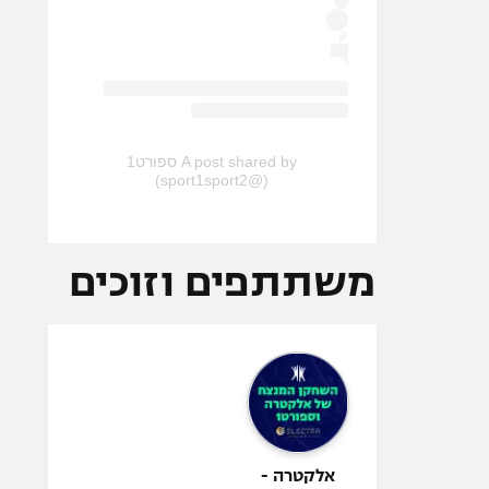
A post shared by ספורט1
(@sport1sport2)
משתתפים וזוכים
אלקטרה -