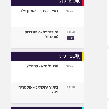
אופניים
עכשיו
באיירן מינכן - אסטון וילה
ספורט מוטורי
כדורמים
פוטבול אמריקאי NFL
13:50
היידנהיים - אוסנברוק
בייסבול MLB
(פריצות)
ישיר
ספורט אתגרי
ואקסטרים
אומנויות לחימה
גיימינג E-Sports
עכשיו
הפועל ת"א - קטוביץ
13:50
בית"ר ירושלים - אוסטריה
וינה