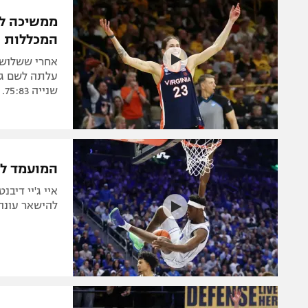
הפועל 
תקנון משתתפים וזוכים בפרסים
הפועל 
המכללות
תקנון עבור פעילות אלקטרה
הפועל 
תקנון עבור פעילות ספורט 1 – "מרלן"
מכבי נ
עלתה לשם גם
טניס
שנייה 75:83. בשלב הבא מחכה לה TCU בסוף השבוע
בני יהו
גיימינג E-Sports
תנאי שימוש
המועמד להיבחר רא
מדיניות פרטיות
תקנון פעילות ספורט 1
להישאר עונה נוספת 
רשיון להקרנה פומבית לבית עסק
הצטרפות לחבילת הערוצים
לוח דרושים – ג'ובנט
תגיות
המגזין