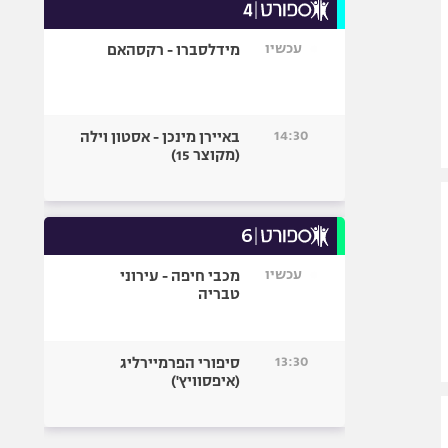
עכשיו
מידלסברו - רקסהאם
14:30
באיירן מינכן - אסטון וילה
(מקוצר 15)
עכשיו
מכבי חיפה - עירוני
טבריה
13:30
סיפורי הפרמיירליג
(איפסוויץ')