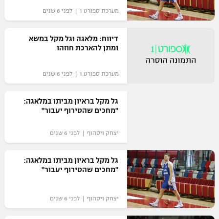
מערכת ספורט 1 | לפני 6 שנים
"מחצית בשכונה" – פודקאסט
אופניים
דיווח: מלאגה וגל מקל במשא
ספורט מוטורי
משתתפים וזוכים בפרסים
ומתן להארכת חוזהו
כדורמים
מערכת ספורט 1 | לפני 6 שנים
תקנון משתתפים וזוכים בפרסים
טניס
פוטבול אמריקאי NFL
תקנון עבור פעילות אלקטרה
גל מקל בראיון מביתו במלאגה:
"מחכים שהטירוף יעבור"
גיימינג E-Sports
בייסבול MLB
תקנון עבור פעילות ספורט 1 – "מרלן"
יצחק ויסהוף | לפני 6 שנים
ספורט אתגרי ואקסטרים
תנאי שימוש
גל מקל בראיון מביתו במלאגה:
אומנויות לחימה
"מחכים שהטירוף יעבור"
מדיניות פרטיות
גיימינג E-Sports
יצחק ויסהוף | לפני 6 שנים
תקנון פעילות ספורט 1