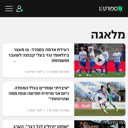
מלאגה
כדורגל ישראלי
רעידת אדמה בספרד: צו מעצר
בינלאומי נגד בעלי קבוצה לשעבר
ומשפחתו
ליגת העל
כדורגל עולמי
מערכת ספורט 1 | לפני חודש 1
ליגה לאומית
ליגת האלופות
"איבדתי שנתיים בגלל המחלה.
כדורסל ישראלי
כיום אני מרוויח חמישה אחוז ממה
גביע הטוטו
שהרווחתי"
ליגה אירופית
ליגת ווינר סל
ליגיונרים
כדורסל עולמי
מערכת ספורט 1 | לפני שנה 1
ליגה אנגלית
ליגה לאומית
גביע המדינה
צפו בתקציר
NBA
"שחקן יורוליג לכל דבר": הערב
ליגה גרמנית
ענפים נוספים