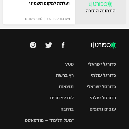
ועלתה למקום השמיני
מערכת ספורט 1 | לפני 9 שנים
כדורגל ישראלי
VOD
כדורגל עולמי
רץ ברשת
ליגת העל
כדורסל ישראלי
תוצאות
ליגת
ליגה לאומית
האלופות
כדורסל עולמי
לוח שידורים
ליגת ווינר
סל
גביע הטוטו
ענפים נוספים
ברחבה
ליגה
NBA
אירופית
"מעל הליגה" – פודקאסט
ליגה לאומית
ליגיונרים
טניס
יורוליג
ליגה אנגלית