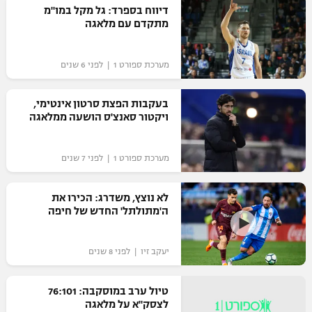
דיווח בספרד: גל מקל במו"מ
רשיון להקרנה פומבית לבית עסק
מתקדם עם מלאגה
הצטרפות לחבילת הערוצים
מערכת ספורט 1 | לפני 6 שנים
לוח דרושים – ג'ובנט
בעקבות הפצת סרטון אינטימי,
ויקטור סאנצ'ס הושעה ממלאגה
תגיות
המגזין
מערכת ספורט 1 | לפני 7 שנים
לא נוצץ, משדרג: הכירו את
ה'מתולתל' החדש של חיפה
יעקב זיו | לפני 8 שנים
טיול ערב במוסקבה: 76:101
לצסק"א על מלאגה